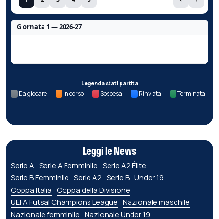
Giornata 1 — 2026-27
Nessun dato per questa giornata.
Legenda stati partita
Da giocare
In corso
Sospesa
Rinviata
Terminata
Leggi le News
Serie A
Serie A Femminile
Serie A2 Élite
Serie B Femminile
Serie A2
Serie B
Under 19
Coppa Italia
Coppa della Divisione
UEFA Futsal Champions League
Nazionale maschile
Nazionale femminile
Nazionale Under 19