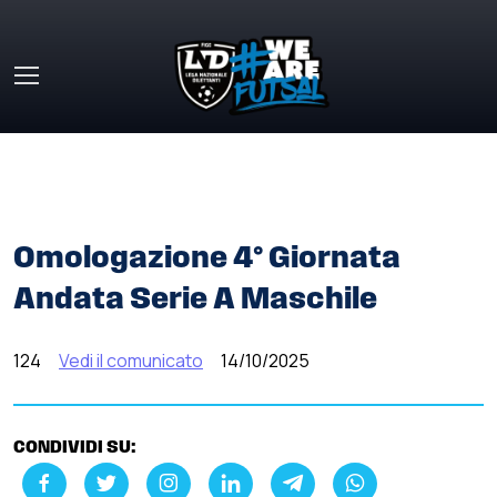
Skip to main content
HOME
»
COMUNICATI STAMPA
»
OMOLOGAZIONE 4°
GIORNATA ANDATA SERIE A MASCHILE
Omologazione 4° Giornata
Andata Serie A Maschile
124
Vedi il comunicato
14/10/2025
CONDIVIDI SU: