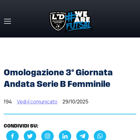
Skip to main content
HOME
»
COMUNICATI STAMPA
»
OMOLOGAZIONE 3°
GIORNATA ANDATA SERIE B FEMMINILE
Omologazione 3° Giornata
Andata Serie B Femminile
194
Vedi il comunicato
29/10/2025
CONDIVIDI SU: