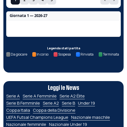
Giornata 1 — 2026-27
Nessun dato per questa giornata.
Legenda stati partita
Da giocare
In corso
Sospesa
Rinviata
Terminata
Leggi le News
Serie A
Serie A Femminile
Serie A2 Élite
Serie B Femminile
Serie A2
Serie B
Under 19
Coppa Italia
Coppa della Divisione
UEFA Futsal Champions League
Nazionale maschile
Nazionale femminile
Nazionale Under 19