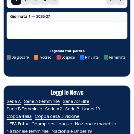
Giornata 1 — 2026-27
Nessun dato per questa giornata.
Legenda stati partita
Da giocare
In corso
Sospesa
Rinviata
Terminata
Leggi le News
Serie A
Serie A Femminile
Serie A2 Élite
Serie B Femminile
Serie A2
Serie B
Under 19
Coppa Italia
Coppa della Divisione
UEFA Futsal Champions League
Nazionale maschile
Nazionale femminile
Nazionale Under 19