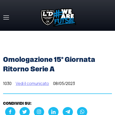
Skip to main content
HOME
»
COMUNICATI STAMPA
»
OMOLOGAZIONE 15°
GIORNATA RITORNO SERIE A
Omologazione 15° Giornata
Ritorno Serie A
1030
Vedi il comunicato
08/05/2023
CONDIVIDI SU: