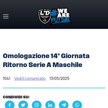
Skip to main content
HOME
»
COMUNICATI STAMPA
»
OMOLOGAZIONE 14°
GIORNATA RITORNO SERIE A MASCHILE
Omologazione 14° Giornata
Ritorno Serie A Maschile
1041
Vedi il comunicato
13/05/2025
CONDIVIDI SU: