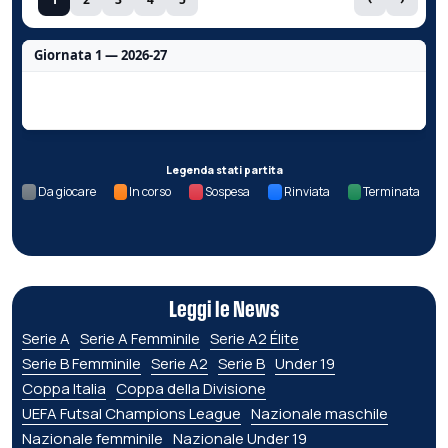
Giornata 1 — 2026-27
Nessun dato per questa giornata.
Legenda stati partita
Da giocare
In corso
Sospesa
Rinviata
Terminata
Leggi le News
Serie A
Serie A Femminile
Serie A2 Élite
Serie B Femminile
Serie A2
Serie B
Under 19
Coppa Italia
Coppa della Divisione
UEFA Futsal Champions League
Nazionale maschile
Nazionale femminile
Nazionale Under 19