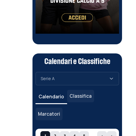
Calendari e Classifiche
Classifica
Calendario
Marcatori
1
2
3
4
5
‹
›