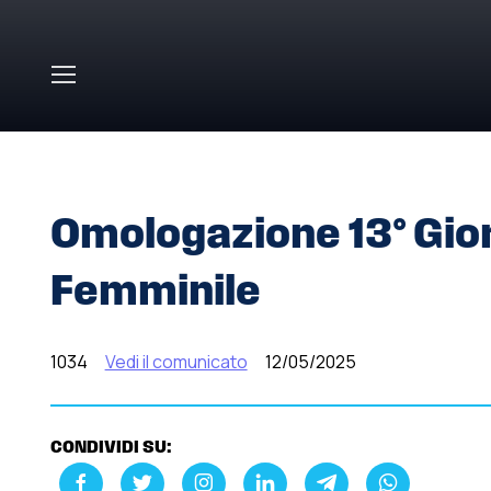
Skip to main content
HOME
»
COMUNICATI STAMPA
»
OMOLOGAZIONE 13° GI
Omologazione 13° Gior
Femminile
1034
Vedi il comunicato
12/05/2025
CONDIVIDI SU: