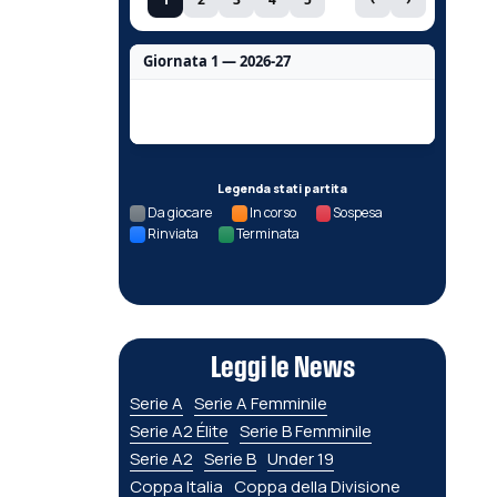
Giornata 1 — 2026-27
Nessun dato per questa giornata.
Legenda stati partita
Da giocare
In corso
Sospesa
Rinviata
Terminata
Leggi le News
Serie A
Serie A Femminile
Serie A2 Élite
Serie B Femminile
Serie A2
Serie B
Under 19
Coppa Italia
Coppa della Divisione