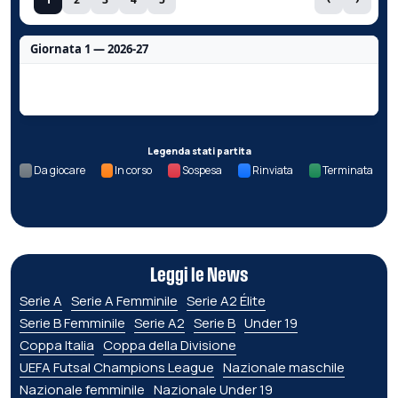
Giornata 1 — 2026-27
Nessun dato per questa giornata.
Legenda stati partita
Da giocare
In corso
Sospesa
Rinviata
Terminata
Leggi le News
Serie A
Serie A Femminile
Serie A2 Élite
Serie B Femminile
Serie A2
Serie B
Under 19
Coppa Italia
Coppa della Divisione
UEFA Futsal Champions League
Nazionale maschile
Nazionale femminile
Nazionale Under 19