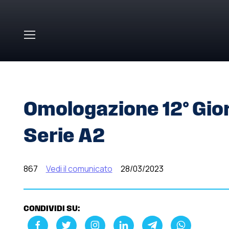
Skip to main content
HOME
»
COMUNICATI STAMPA
»
OMOLOGAZIONE 12° G
Omologazione 12° Gio
Serie A2
867
Vedi il comunicato
28/03/2023
CONDIVIDI SU: