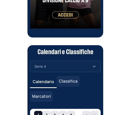
Calendari e Classifiche
Classifica
Calendario
Marcatori
1
2
3
4
5
‹
›