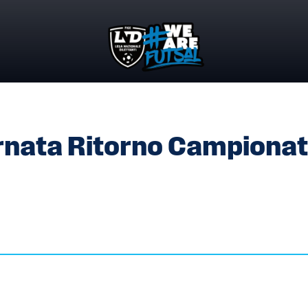
IORNATA RITORNO CAMPIONATO SERIE A2
rnata Ritorno Campiona