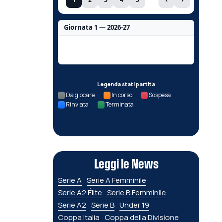
Giornata 1 — 2026-27
Nessun dato per questa giornata.
Legenda stati partita
Da giocare
In corso
Sospesa
Rinviata
Terminata
Leggi le News
Serie A
Serie A Femminile
Serie A2 Élite
Serie B Femminile
Serie A2
Serie B
Under 19
Coppa Italia
Coppa della Divisione