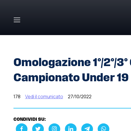
Skip to main content
HOME
»
COMUNICATI STAMPA
»
OMOLOGAZIONE 1°/2°
Omologazione 1°/2°/3°
Campionato Under 19
178
Vedi il comunicato
27/10/2022
CONDIVIDI SU: