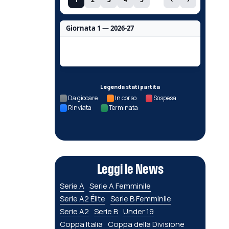
Giornata 1 — 2026-27
Nessun dato per questa giornata.
Legenda stati partita
Da giocare
In corso
Sospesa
Rinviata
Terminata
Leggi le News
Serie A
Serie A Femminile
Serie A2 Élite
Serie B Femminile
Serie A2
Serie B
Under 19
Coppa Italia
Coppa della Divisione