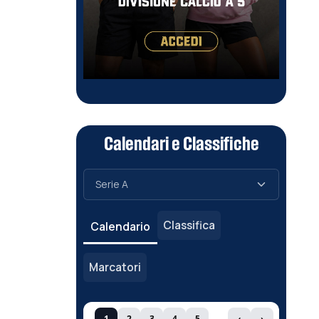
Calendari e Classifiche
Classifica
Calendario
Marcatori
1
2
3
4
5
‹
›