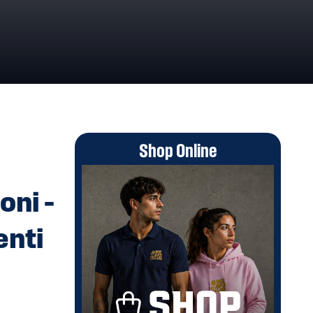
NI – SCISSIONI – ATTI DI TRASFORMAZIONE
Shop Online
oni –
enti