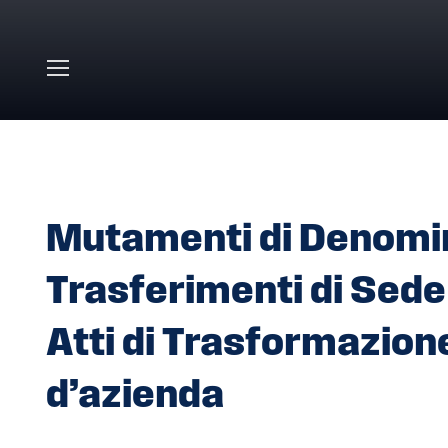
Skip to main content
HOME
»
COMUNICATI STAMPA
»
MUTAMENTI DI DENOMIN
ETEROGENEA – CONFERIMENTI D’AZIENDA
Mutamenti di Denomin
Trasferimenti di Sede 
Atti di Trasformazion
d’azienda