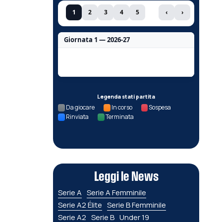
1
2
3
4
5
‹
›
Giornata 1 — 2026-27
Nessun dato per questa giornata.
Legenda stati partita
Da giocare
In corso
Sospesa
Rinviata
Terminata
Leggi le News
Serie A
Serie A Femminile
Serie A2 Élite
Serie B Femminile
Serie A2
Serie B
Under 19