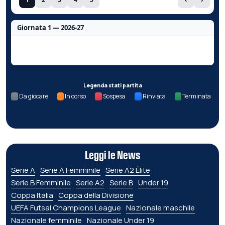
Giornata 1 — 2026-27
Nessun dato per questa giornata.
Legenda stati partita
Da giocare
In corso
Sospesa
Rinviata
Terminata
Leggi le News
Serie A
Serie A Femminile
Serie A2 Élite
Serie B Femminile
Serie A2
Serie B
Under 19
Coppa Italia
Coppa della Divisione
UEFA Futsal Champions League
Nazionale maschile
Nazionale femminile
Nazionale Under 19