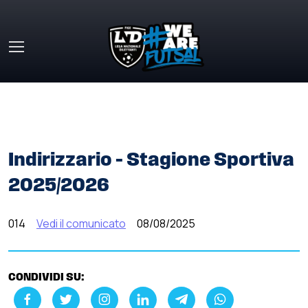
Skip to main content
HOME
»
COMUNICATI STAMPA
»
INDIRIZZARIO – STAGIONE
SPORTIVA 2025/2026
Indirizzario – Stagione Sportiva
2025/2026
014
Vedi il comunicato
08/08/2025
CONDIVIDI SU: