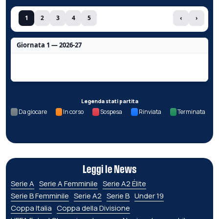
1
2
3
4
5
‹
›
Giornata 1 — 2026-27
Nessun dato per questa giornata.
Legenda stati partita
Da giocare
In corso
Sospesa
Rinviata
Terminata
Leggi le News
Serie A
Serie A Femminile
Serie A2 Élite
Serie B Femminile
Serie A2
Serie B
Under 19
Coppa Italia
Coppa della Divisione