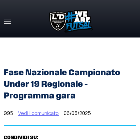
Skip to main content
HOME
»
COMUNICATI STAMPA
»
FASE NAZIONALE
CAMPIONATO UNDER 19 REGIONALE – PROGRAMMA GARA
Fase Nazionale Campionato
Under 19 Regionale –
Programma gara
995
Vedi il comunicato
06/05/2025
CONDIVIDI SU: