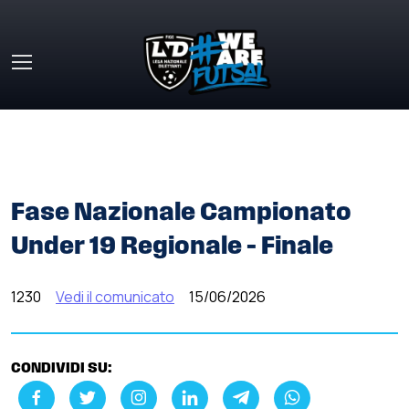
Skip to main content
HOME
»
COMUNICATI STAMPA
»
FASE NAZIONALE
CAMPIONATO UNDER 19 REGIONALE – FINALE
Fase Nazionale Campionato
Under 19 Regionale – Finale
1230
Vedi il comunicato
15/06/2026
CONDIVIDI SU: