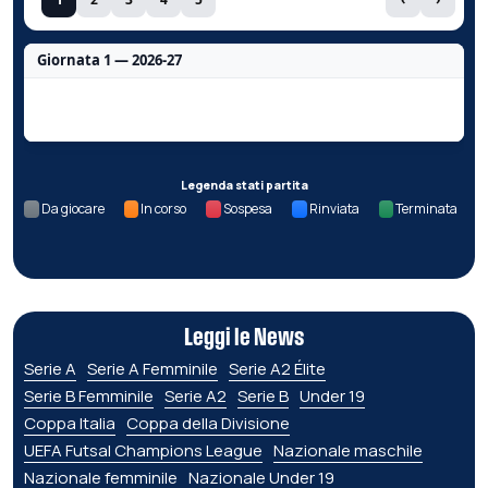
Giornata 1 — 2026-27
Nessun dato per questa giornata.
Legenda stati partita
Da giocare
In corso
Sospesa
Rinviata
Terminata
Leggi le News
Serie A
Serie A Femminile
Serie A2 Élite
Serie B Femminile
Serie A2
Serie B
Under 19
Coppa Italia
Coppa della Divisione
UEFA Futsal Champions League
Nazionale maschile
Nazionale femminile
Nazionale Under 19