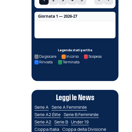
Giornata 1 — 2026-27
Nessun dato per questa giornata.
Legenda stati partita
Da giocare
In corso
Sospesa
Rinviata
Terminata
Leggi le News
Serie A
Serie A Femminile
Serie A2 Élite
Serie B Femminile
Serie A2
Serie B
Under 19
Coppa Italia
Coppa della Divisione