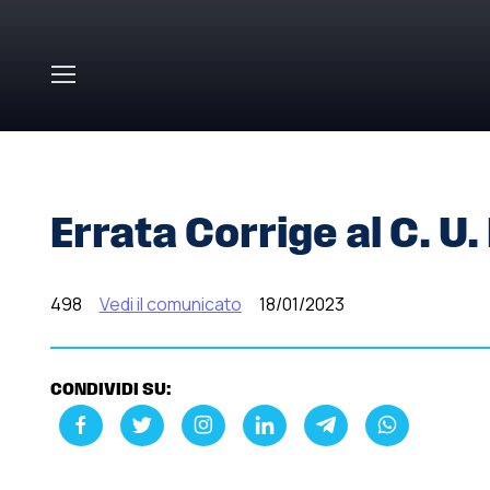
Skip to main content
HOME
»
COMUNICATI STAMPA
»
ERRATA CORRIGE AL C. 
Errata Corrige al C. U
498
Vedi il comunicato
18/01/2023
CONDIVIDI SU: