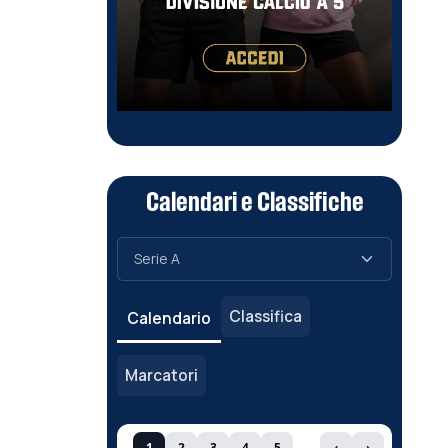
Calendari e Classifiche
Classifica
Calendario
Marcatori
1
2
3
4
5
‹
›