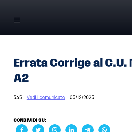
Skip to main content
HOME
»
COMUNICATI STAMPA
»
ERRATA CORRIGE AL C.U
Errata Corrige al C.U.
A2
345
Vedi il comunicato
05/12/2025
CONDIVIDI SU: