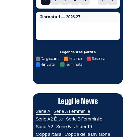
Giornata 1 — 2026-27
Nessun dato per questa giornata.
Legenda stati partita
Da giocare
In corso
Sospesa
Rinviata
Terminata
Leggi le News
Serie A
Serie A Femminile
Serie A2 Élite
Serie B Femminile
Serie A2
Serie B
Under 19
Coppa Italia
Coppa della Divisione