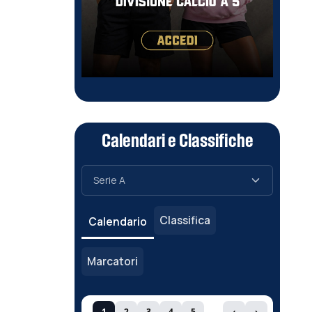
Calendari e Classifiche
Classifica
Calendario
Marcatori
1
2
3
4
5
‹
›