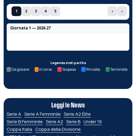
1
2
3
4
5
‹
›
Giornata 1 — 2026-27
Nessun dato per questa giornata.
Legenda stati partita
Da giocare
In corso
Sospesa
Rinviata
Terminata
Leggi le News
Serie A
Serie A Femminile
Serie A2 Élite
Serie B Femminile
Serie A2
Serie B
Under 19
Coppa Italia
Coppa della Divisione