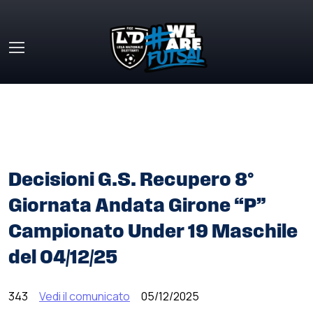
Skip to main content
HOME
»
COMUNICATI STAMPA
»
DECISIONI G.S.
RECUPERO 8° GIORNATA ANDATA GIRONE “P”
CAMPIONATO UNDER 19 MASCHILE DEL 04/12/25
Decisioni G.S. Recupero 8°
Giornata Andata Girone “P”
Campionato Under 19 Maschile
del 04/12/25
343
Vedi il comunicato
05/12/2025