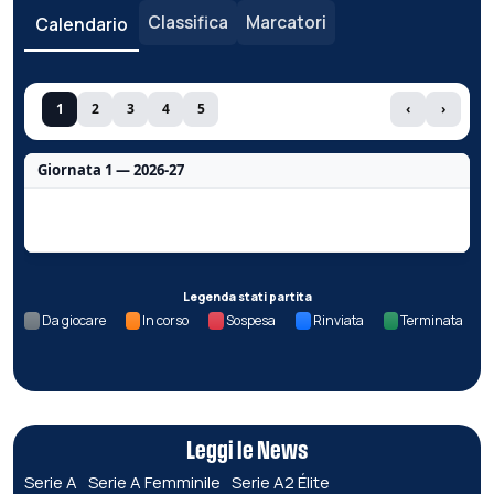
Classifica
Marcatori
Calendario
1
2
3
4
5
‹
›
Giornata 1 — 2026-27
Nessun dato per questa giornata.
Legenda stati partita
Da giocare
In corso
Sospesa
Rinviata
Terminata
Leggi le News
Serie A
Serie A Femminile
Serie A2 Élite