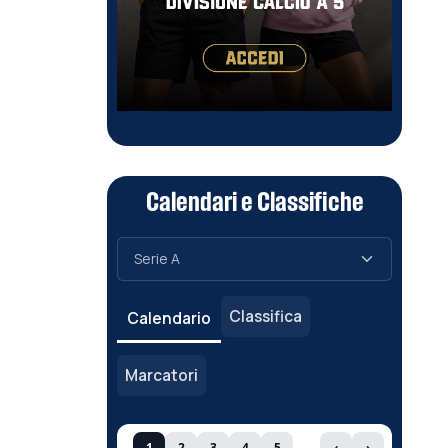
Calendari e Classifiche
Classifica
Calendario
Marcatori
1
2
3
4
5
‹
›