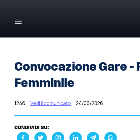
Skip to main content
HOME
»
COMUNICATI STAMPA
»
CONVOCAZIONE GARE 
Convocazione Gare – 
Femminile
1246
Vedi il comunicato
24/06/2026
CONDIVIDI SU: