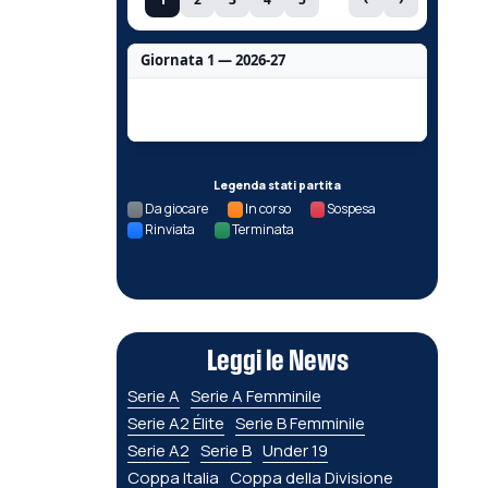
Giornata 1 — 2026-27
Nessun dato per questa giornata.
Legenda stati partita
Da giocare
In corso
Sospesa
Rinviata
Terminata
Leggi le News
Serie A
Serie A Femminile
Serie A2 Élite
Serie B Femminile
Serie A2
Serie B
Under 19
Coppa Italia
Coppa della Divisione