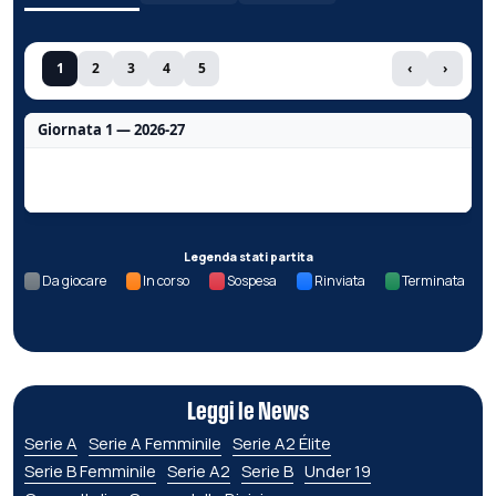
1
2
3
4
5
‹
›
Giornata 1 — 2026-27
Nessun dato per questa giornata.
Legenda stati partita
Da giocare
In corso
Sospesa
Rinviata
Terminata
Leggi le News
Serie A
Serie A Femminile
Serie A2 Élite
Serie B Femminile
Serie A2
Serie B
Under 19