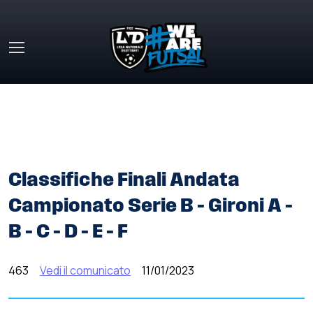
Skip to main content
HOME
»
COMUNICATI STAMPA
»
CLASSIFICHE FINALI
ANDATA CAMPIONATO SERIE B – GIRONI A – B – C – D – E –
F
Classifiche Finali Andata
Campionato Serie B – Gironi A –
B – C – D – E – F
463
Vedi il comunicato
11/01/2023