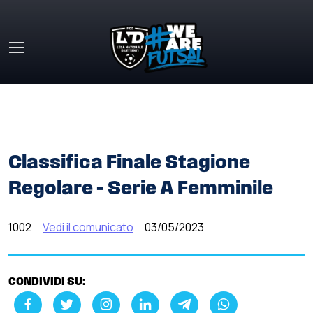
Skip to main content
HOME
»
COMUNICATI STAMPA
»
CLASSIFICA FINALE
STAGIONE REGOLARE – SERIE A FEMMINILE
Classifica Finale Stagione
Regolare – Serie A Femminile
1002
Vedi il comunicato
03/05/2023
CONDIVIDI SU: