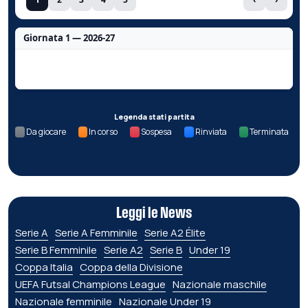
Giornata 1 — 2026-27
Nessun dato per questa giornata.
Legenda stati partita
Da giocare
In corso
Sospesa
Rinviata
Terminata
Leggi le News
Serie A
Serie A Femminile
Serie A2 Élite
Serie B Femminile
Serie A2
Serie B
Under 19
Coppa Italia
Coppa della Divisione
UEFA Futsal Champions League
Nazionale maschile
Nazionale femminile
Nazionale Under 19