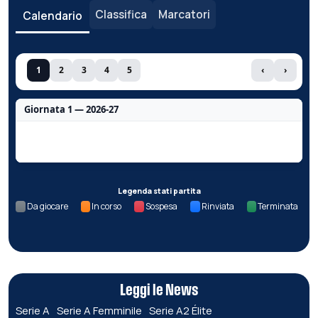
Classifica
Marcatori
Calendario
1
2
3
4
5
‹
›
Giornata 1 — 2026-27
Nessun dato per questa giornata.
Legenda stati partita
Da giocare
In corso
Sospesa
Rinviata
Terminata
Leggi le News
Serie A
Serie A Femminile
Serie A2 Élite