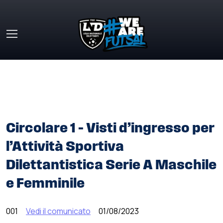
Skip to main content
HOME
»
COMUNICATI STAMPA
»
CIRCOLARE 1 – VISTI
D’INGRESSO PER L’ATTIVITÀ SPORTIVA DILETTANTISTICA
SERIE A MASCHILE E FEMMINILE
Circolare 1 – Visti d’ingresso per
l’Attività Sportiva
Dilettantistica Serie A Maschile
e Femminile
001
Vedi il comunicato
01/08/2023