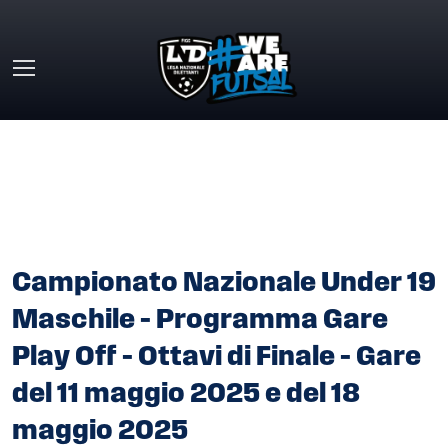
Skip to main content
HOME
»
COMUNICATI STAMPA
»
CAMPIONATO NAZIONALE
UNDER 19 MASCHILE – PROGRAMMA GARE PLAY OFF –
OTTAVI DI FINALE – GARE DEL 11 MAGGIO 2025 E DEL 18
MAGGIO 2025
Campionato Nazionale Under 19
Maschile – Programma Gare
Play Off – Ottavi di Finale – Gare
del 11 maggio 2025 e del 18
maggio 2025