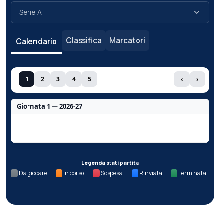
Classifica
Marcatori
Calendario
1
2
3
4
5
‹
›
Giornata 1 — 2026-27
Nessun dato per questa giornata.
Legenda stati partita
Da giocare
In corso
Sospesa
Rinviata
Terminata