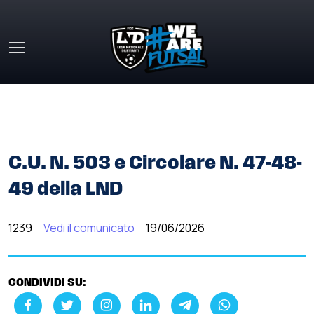
Skip to main content
HOME
»
COMUNICATI STAMPA
»
C.U. N. 503 E CIRCOLARE
N. 47-48-49 DELLA LND
C.U. N. 503 e Circolare N. 47-48-
49 della LND
1239
Vedi il comunicato
19/06/2026
CONDIVIDI SU: