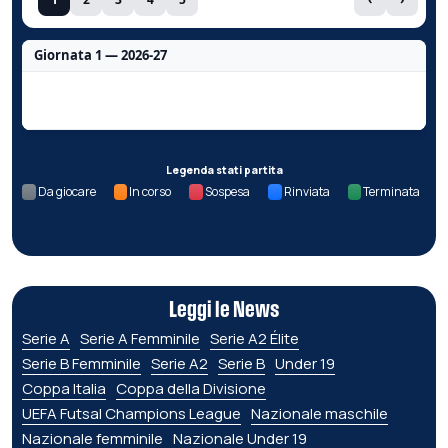
Giornata 1 — 2026-27
Nessun dato per questa giornata.
Legenda stati partita
Da giocare
In corso
Sospesa
Rinviata
Terminata
Leggi le News
Serie A
Serie A Femminile
Serie A2 Élite
Serie B Femminile
Serie A2
Serie B
Under 19
Coppa Italia
Coppa della Divisione
UEFA Futsal Champions League
Nazionale maschile
Nazionale femminile
Nazionale Under 19