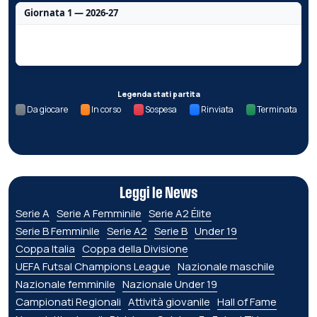
Giornata 1 — 2026-27
Nessun dato per questa giornata.
Legenda stati partita
Da giocare
In corso
Sospesa
Rinviata
Terminata
Leggi le News
Serie A
Serie A Femminile
Serie A2 Élite
Serie B Femminile
Serie A2
Serie B
Under 19
Coppa Italia
Coppa della Divisione
UEFA Futsal Champions League
Nazionale maschile
Nazionale femminile
Nazionale Under 19
Campionati Regionali
Attività giovanile
Hall of Fame