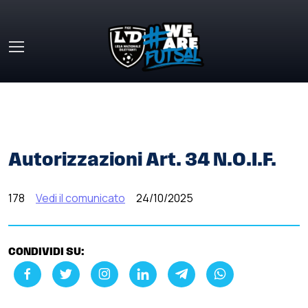
Skip to main content
HOME
»
COMUNICATI STAMPA
»
AUTORIZZAZIONI ART. 34
N.O.I.F.
Autorizzazioni Art. 34 N.O.I.F.
178
Vedi il comunicato
24/10/2025
CONDIVIDI SU: