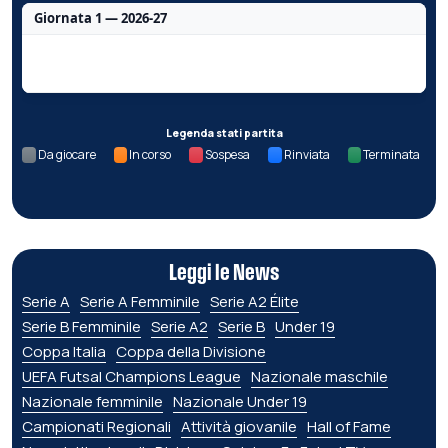
Giornata 1 — 2026-27
Nessun dato per questa giornata.
Legenda stati partita
Da giocare
In corso
Sospesa
Rinviata
Terminata
Leggi le News
Serie A
Serie A Femminile
Serie A2 Élite
Serie B Femminile
Serie A2
Serie B
Under 19
Coppa Italia
Coppa della Divisione
UEFA Futsal Champions League
Nazionale maschile
Nazionale femminile
Nazionale Under 19
Campionati Regionali
Attività giovanile
Hall of Fame