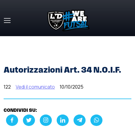
Skip to main content
HOME
»
COMUNICATI STAMPA
»
AUTORIZZAZIONI ART. 34
N.O.I.F.
Autorizzazioni Art. 34 N.O.I.F.
122
Vedi il comunicato
10/10/2025
CONDIVIDI SU: