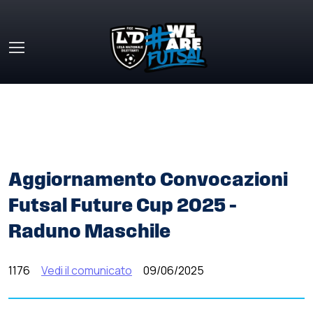
Skip to main content
HOME
»
COMUNICATI STAMPA
»
AGGIORNAMENTO
CONVOCAZIONI FUTSAL FUTURE CUP 2025 – RADUNO
MASCHILE
Aggiornamento Convocazioni
Futsal Future Cup 2025 –
Raduno Maschile
1176
Vedi il comunicato
09/06/2025