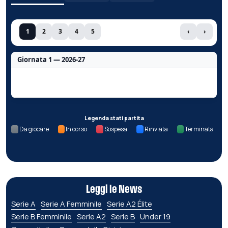
1
2
3
4
5
‹
›
Giornata 1 — 2026-27
Nessun dato per questa giornata.
Legenda stati partita
Da giocare
In corso
Sospesa
Rinviata
Terminata
Leggi le News
Serie A
Serie A Femminile
Serie A2 Élite
Serie B Femminile
Serie A2
Serie B
Under 19