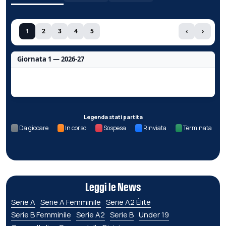
1
2
3
4
5
‹
›
Giornata 1 — 2026-27
Nessun dato per questa giornata.
Legenda stati partita
Da giocare
In corso
Sospesa
Rinviata
Terminata
Leggi le News
Serie A
Serie A Femminile
Serie A2 Élite
Serie B Femminile
Serie A2
Serie B
Under 19