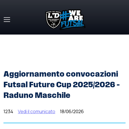
Skip to main content
HOME
»
COMUNICATI STAMPA
»
AGGIORNAMENTO
CONVOCAZIONI FUTSAL FUTURE CUP 2025/2026 –
RADUNO MASCHILE
Aggiornamento convocazioni
Futsal Future Cup 2025/2026 –
Raduno Maschile
1234
Vedi il comunicato
18/06/2026