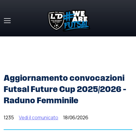
Skip to main content
HOME
»
COMUNICATI STAMPA
»
AGGIORNAMENTO
CONVOCAZIONI FUTSAL FUTURE CUP 2025/2026 –
RADUNO FEMMINILE
Aggiornamento convocazioni
Futsal Future Cup 2025/2026 –
Raduno Femminile
1235
Vedi il comunicato
18/06/2026