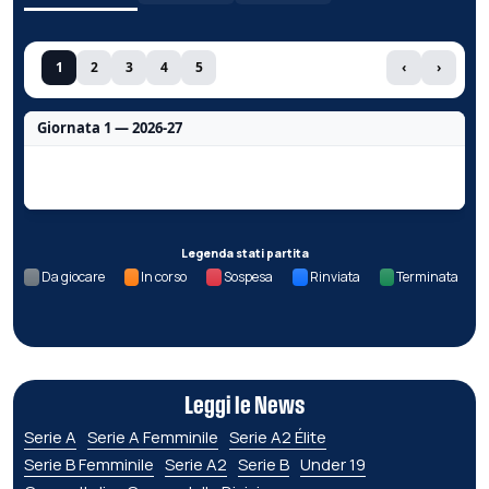
1
2
3
4
5
‹
›
Giornata 1 — 2026-27
Nessun dato per questa giornata.
Legenda stati partita
Da giocare
In corso
Sospesa
Rinviata
Terminata
Leggi le News
Serie A
Serie A Femminile
Serie A2 Élite
Serie B Femminile
Serie A2
Serie B
Under 19