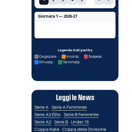
Giornata 1 — 2026-27
Nessun dato per questa giornata.
Legenda stati partita
Da giocare
In corso
Sospesa
Rinviata
Terminata
Leggi le News
Serie A
Serie A Femminile
Serie A2 Élite
Serie B Femminile
Serie A2
Serie B
Under 19
Coppa Italia
Coppa della Divisione