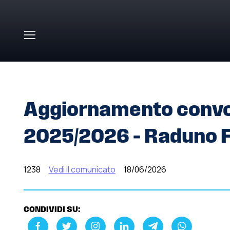
Skip to main content
HOME
»
COMUNICATI STAMPA
»
AGGIORNAMENTO CONV
Aggiornamento convoc
2025/2026 – Raduno 
1238
Vedi il comunicato
18/06/2026
CONDIVIDI SU: