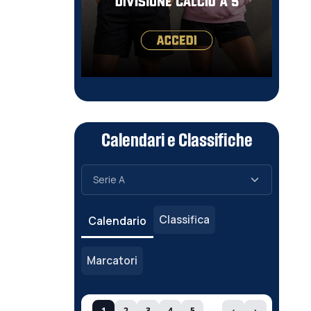
Calendari e Classifiche
Classifica
Calendario
Marcatori
1
2
3
4
5
‹
›