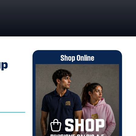
INILE
Shop Online
up