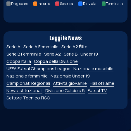
Da giocare
In corso
Sospesa
Rinviata
Terminata
Leggi le News
Serie A
Serie A Femminile
Serie A2 Élite
Serie B Femminile
Serie A2
Serie B
Under 19
Coppa Italia
Coppa della Divisione
UEFA Futsal Champions League
Nazionale maschile
Nazionale femminile
Nazionale Under 19
Campionati Regionali
Attività giovanile
Hall of Fame
News istituzionali
Divisione Calcio a 5
Futsal TV
Settore Tecnico FIGC