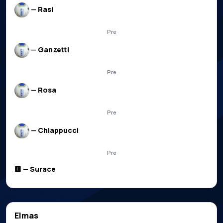
—
Rasi
Pre
—
Ganzetti
Pre
—
Rosa
Pre
—
Chiappucci
Pre
🟨 —
Surace
Elmas