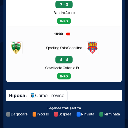
7 - 3
Sandro Abate
INFO
18:00
Sporting Sala Consilina
4 - 4
Covei Meta Catania Bricocity
INFO
Riposa:
Came Treviso
Legenda stati partita
Da giocare
In corso
Sospesa
Rinviata
Terminata