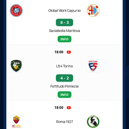
Global Work Capurso
6 - 3
Saviatesta Mantova
INFO
18:00
L84 Torino
4 - 2
Fortitudo Pomezia
INFO
18:00
Roma 1927