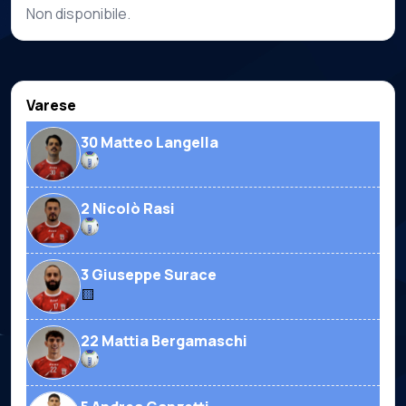
Non disponibile.
Varese
30 Matteo Langella
2 Nicolò Rasi
3 Giuseppe Surace
🟨
22 Mattia Bergamaschi