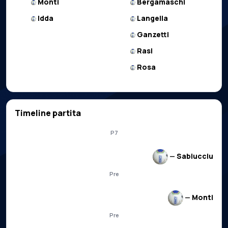
Monti
Bergamaschi
Idda
Langella
Ganzetti
Rasi
Rosa
Timeline partita
P7
—
Sabiucciu
Pre
—
Monti
Pre