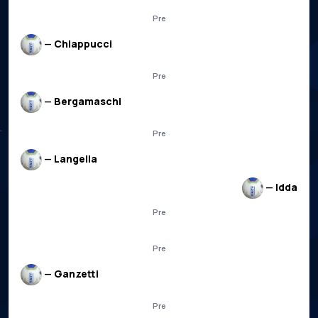
Pre
—
Chiappucci
Pre
—
Bergamaschi
Pre
—
Langella
—
Idda
Pre
Pre
—
Ganzetti
Pre