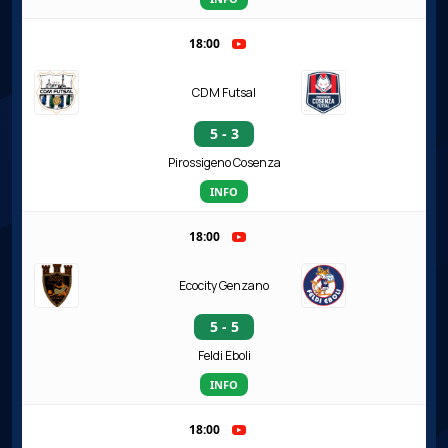
18:00
CDM Futsal
5 - 3
Pirossigeno Cosenza
INFO
18:00
Ecocity Genzano
5 - 5
Feldi Eboli
INFO
18:00