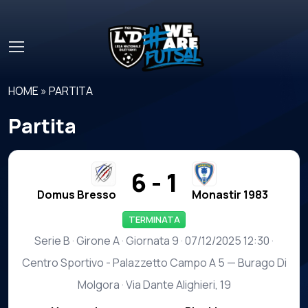
Skip to main content
HOME
»
PARTITA
Partita
6 - 1
Domus Bresso
Monastir 1983
TERMINATA
Serie B · Girone A · Giornata 9 · 07/12/2025 12:30 ·
Centro Sportivo - Palazzetto Campo A 5 — Burago Di
Molgora · Via Dante Alighieri, 19