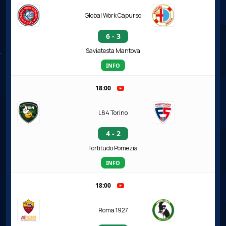
Global Work Capurso
6 - 3
Saviatesta Mantova
INFO
18:00
L84 Torino
4 - 2
Fortitudo Pomezia
INFO
18:00
Roma 1927