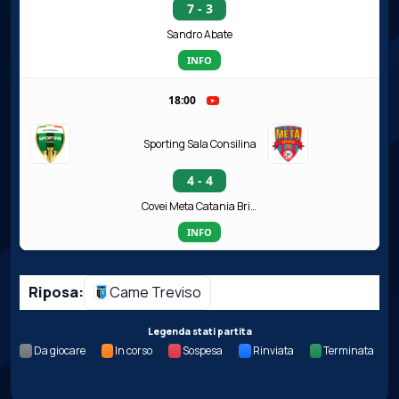
7 - 3
Sandro Abate
INFO
18:00
Sporting Sala Consilina
4 - 4
Covei Meta Catania Bricocity
INFO
Riposa:
Came Treviso
Legenda stati partita
Da giocare
In corso
Sospesa
Rinviata
Terminata