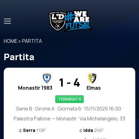
Skip to main content
HOME
»
PARTITA
Partita
1 - 4
Monastir 1983
Elmas
TERMINATA
Serie B · Girone A · Giornata 6 · 15/11/2025 16:00 ·
Palestra Pallone — Monastir · Via Michelangelo, 33
Serra
1'08''
Idda
2'45''