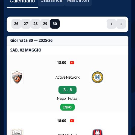
Classifica
Marcatori
Calendario
26
27
28
29
30
‹
›
Giornata 30 — 2025-26
SAB. 02 MAGGIO
18:00
Active Network
3 - 8
Napoli Futsal
INFO
18:00