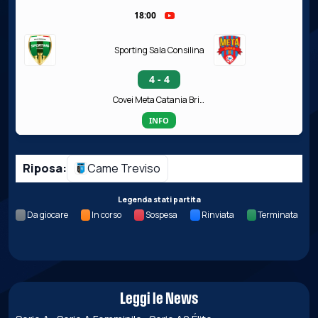
18:00
Sporting Sala Consilina
4 - 4
Covei Meta Catania Bricocity
INFO
Riposa:
Came Treviso
Legenda stati partita
Da giocare
In corso
Sospesa
Rinviata
Terminata
Leggi le News