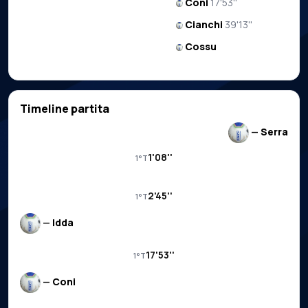
Coni
17'53''
Cianchi
39'13''
Cossu
Timeline partita
—
Serra
1'08''
1°T
2'45''
1°T
—
Idda
17'53''
1°T
—
Coni