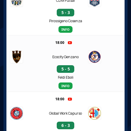
CDM Futsal
5 - 3
Pirossigeno Cosenza
INFO
18:00
Ecocity Genzano
5 - 5
Feldi Eboli
INFO
18:00
Global Work Capurso
6 - 3