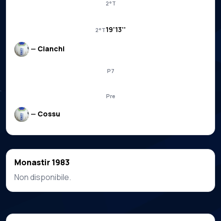
2°T
19'13''
2°T
—
Cianchi
P7
Pre
—
Cossu
Monastir 1983
Non disponibile.