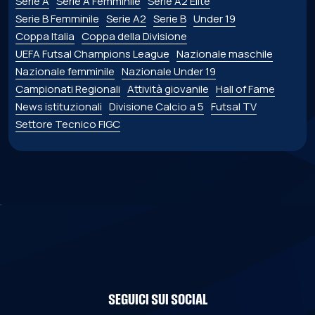
Serie A
Serie A Femminile
Serie A2 Élite
Serie B Femminile
Serie A2
Serie B
Under 19
Coppa Italia
Coppa della Divisione
UEFA Futsal Champions League
Nazionale maschile
Nazionale femminile
Nazionale Under 19
Campionati Regionali
Attività giovanile
Hall of Fame
News istituzionali
Divisione Calcio a 5
Futsal TV
Settore Tecnico FIGC
SEGUICI SUI SOCIAL