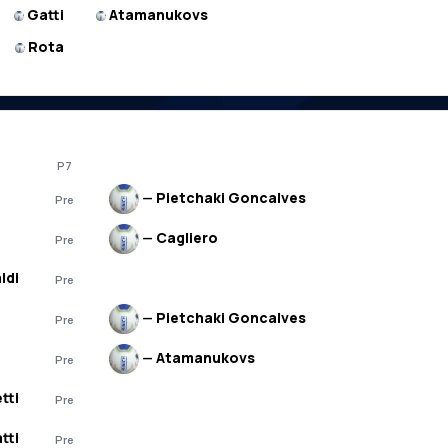
Gatti
Atamanukovs
Rota
P7
—
Pietchaki Goncalves
Pre
—
Cagliero
Pre
aldi
Pre
—
Pietchaki Goncalves
Pre
—
Atamanukovs
Pre
tti
Pre
tti
Pre