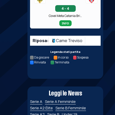
4 - 4
Covei Meta Catania Bricocity
INFO
Riposa:
Came Treviso
Legenda stati partita
Da giocare
In corso
Sospesa
Rinviata
Terminata
Leggi le News
Serie A
Serie A Femminile
Serie A2 Élite
Serie B Femminile
Serie A2
Serie B
Under 19