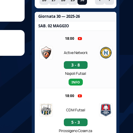
Giornata 30 — 2025-26
SAB. 02 MAGGIO
18:00
Active Network
3 - 8
Napoli Futsal
INFO
18:00
CDM Futsal
5 - 3
Pirossigeno Cosenza