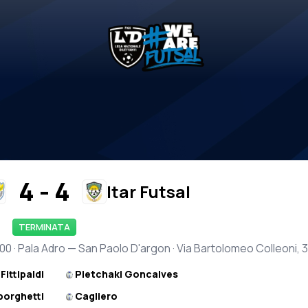
4 - 4
Itar Futsal
TERMINATA
7:00 · Pala Adro — San Paolo D'argon · Via Bartolomeo Colleoni, 
Fittipaldi
Pietchaki Goncalves
borghetti
Cagliero