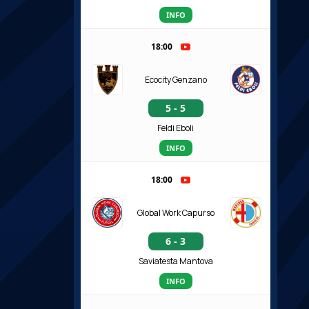
INFO
18:00
Ecocity Genzano
5 - 5
Feldi Eboli
INFO
18:00
Global Work Capurso
6 - 3
Saviatesta Mantova
INFO