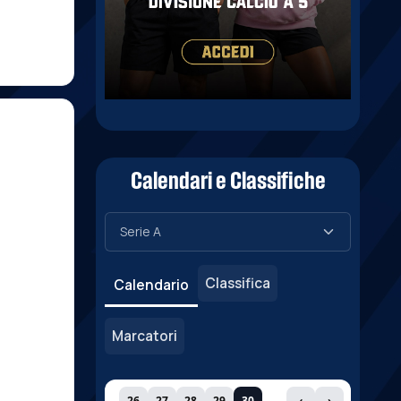
Calendari e Classifiche
Classifica
Calendario
Marcatori
26
27
28
29
30
‹
›