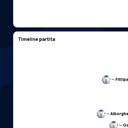
Timeline partita
—
Fittip
—
Alborghe
—
Ga