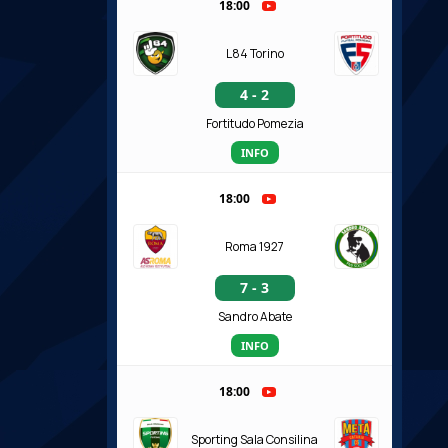
18:00
L84 Torino
4 - 2
Fortitudo Pomezia
INFO
18:00
Roma 1927
7 - 3
Sandro Abate
INFO
18:00
Sporting Sala Consilina