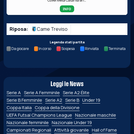
Covei Meta Catania Bricocity
INFO
Riposa:
Came Treviso
Legenda stati partita
Da giocare
In corso
Sospesa
Rinviata
Terminata
Leggi le News
Serie A
Serie A Femminile
Serie A2 Élite
Serie B Femminile
Serie A2
Serie B
Under 19
Coppa Italia
Coppa della Divisione
UEFA Futsal Champions League
Nazionale maschile
Nazionale femminile
Nazionale Under 19
Campionati Regionali
Attività giovanile
Hall of Fame