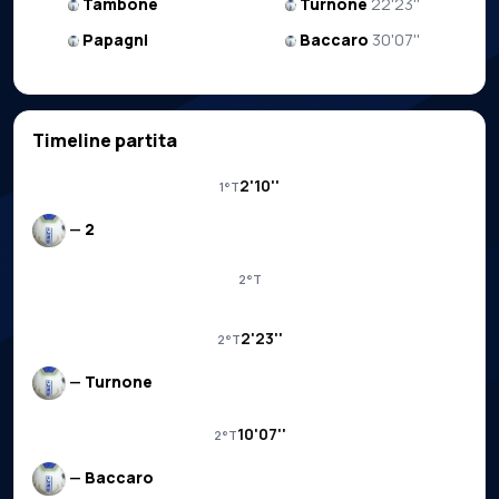
Tambone
Turnone
22'23''
Papagni
Baccaro
30'07''
Timeline partita
2'10''
1°T
—
2
2°T
2'23''
2°T
—
Turnone
10'07''
2°T
—
Baccaro