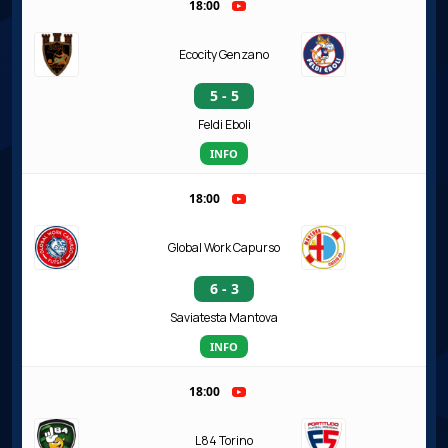
18:00
Ecocity Genzano
5 - 5
Feldi Eboli
INFO
18:00
Global Work Capurso
6 - 3
Saviatesta Mantova
INFO
18:00
L84 Torino