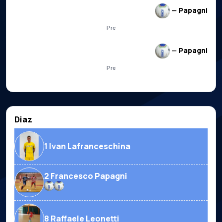
—
Papagni
Pre
—
Papagni
Pre
Diaz
1 Ivan Lafranceschina
2 Francesco Papagni
8 Raffaele Leonetti