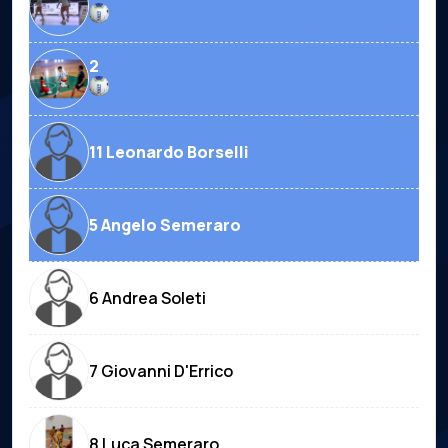
2
11 Leonardo Borselli
5 Angelo Semeraro
6 Andrea Soleti
7 Giovanni D'Errico
8 Luca Semeraro