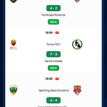
4 - 2
Fortitudo Pomezia
INFO
18:00
Roma 1927
7 - 3
Sandro Abate
INFO
18:00
Sporting Sala Consilina
4 - 4