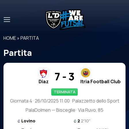
Skip to main content
HOME
»
PARTITA
Partita
7 - 3
Diaz
Itria Football Club
TERMINATA
Giornata 4 · 26/10/2025 11:00 · Palazzetto dello Sport
PalaDolmen — Bisceglie · Via Ruvo, 85
Lovino
2
2'10''