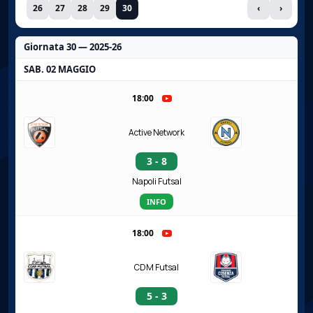
26
27
28
29
30
‹
›
Giornata 30 — 2025-26
SAB. 02 MAGGIO
18:00
Active Network
3 - 8
Napoli Futsal
INFO
18:00
CDM Futsal
5 - 3