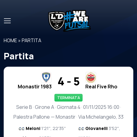
Skip to main content
HOME
»
PARTITA
Partita
4 - 5
Monastir 1983
Real Five Rho
TERMINATA
Serie B · Girone A · Giornata 4 · 01/11/2025 16:00 ·
Palestra Pallone — Monastir · Via Michelangelo, 33
Meloni
1'21'', 22'35''
Giovanelli
3'52'',