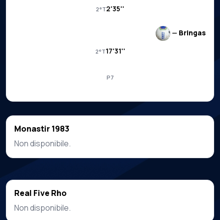
2'35''
2°T
—
Bringas
17'31''
2°T
P7
Monastir 1983
Non disponibile.
Real Five Rho
Non disponibile.