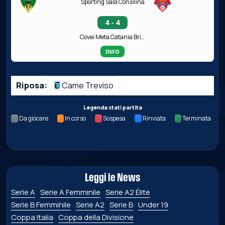
Sporting Sala Consilina
4 - 4
Covei Meta Catania Bricocity
INFO
Riposa:
Came Treviso
Legenda stati partita
Da giocare
In corso
Sospesa
Rinviata
Terminata
Leggi le News
Serie A
Serie A Femminile
Serie A2 Élite
Serie B Femminile
Serie A2
Serie B
Under 19
Coppa Italia
Coppa della Divisione