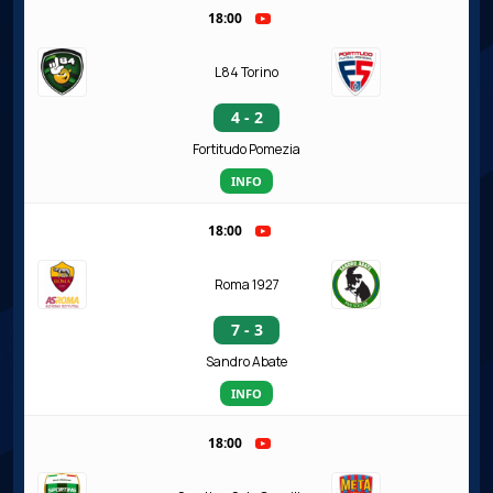
18:00
L84 Torino
4 - 2
Fortitudo Pomezia
INFO
18:00
Roma 1927
7 - 3
Sandro Abate
INFO
18:00