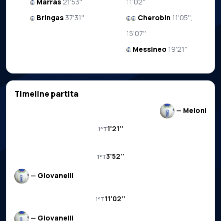
Marras
21'53''
11'02''
Bringas
37'31''
Cherobin
11'05'',
15'07''
Messineo
19'21''
Timeline partita
—
Meloni
1'21''
1°T
3'52''
1°T
—
Giovanelli
11'02''
1°T
—
Giovanelli