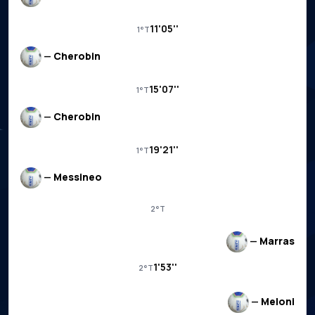
11'05''
1°T
—
Cherobin
15'07''
1°T
—
Cherobin
19'21''
1°T
—
Messineo
2°T
—
Marras
1'53''
2°T
—
Meloni