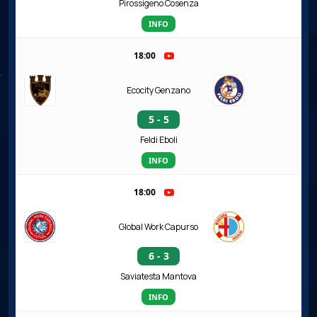
Pirossigeno Cosenza
INFO
18:00
Ecocity Genzano
5 - 5
Feldi Eboli
INFO
18:00
Global Work Capurso
6 - 3
Saviatesta Mantova
INFO