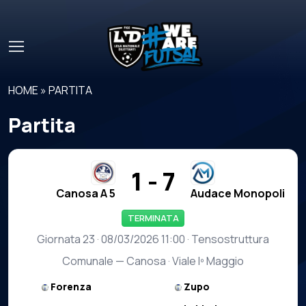
Skip to main content
HOME
»
PARTITA
Partita
1 - 7
Canosa A 5
Audace Monopoli
TERMINATA
Giornata 23 · 08/03/2026 11:00 · Tensostruttura
Comunale — Canosa · Viale Iº Maggio
Forenza
Zupo