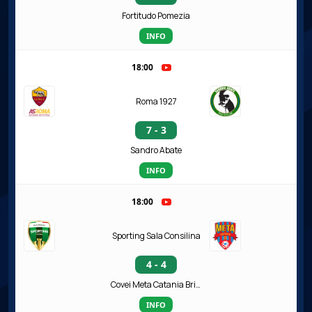
Fortitudo Pomezia
INFO
18:00
Roma 1927
7 - 3
Sandro Abate
INFO
18:00
Sporting Sala Consilina
4 - 4
Covei Meta Catania Bricocity
INFO