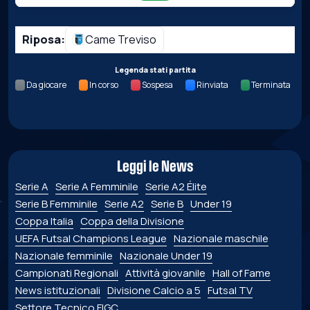
Riposa:
Came Treviso
Legenda stati partita
Da giocare
In corso
Sospesa
Rinviata
Terminata
Leggi le News
Serie A
Serie A Femminile
Serie A2 Élite
Serie B Femminile
Serie A2
Serie B
Under 19
Coppa Italia
Coppa della Divisione
UEFA Futsal Champions League
Nazionale maschile
Nazionale femminile
Nazionale Under 19
Campionati Regionali
Attività giovanile
Hall of Fame
News istituzionali
Divisione Calcio a 5
Futsal TV
Settore Tecnico FIGC