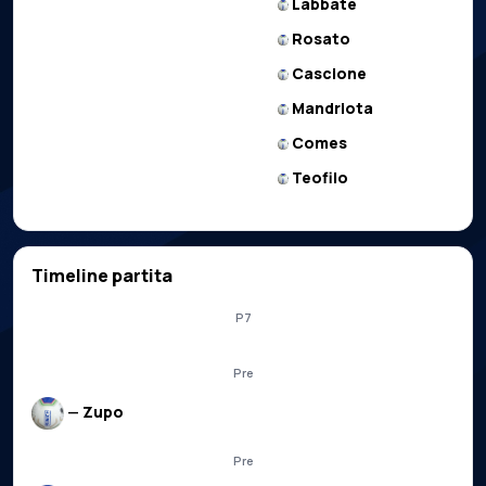
Labbate
Rosato
Cascione
Mandriota
Comes
Teofilo
Timeline partita
P7
Pre
—
Zupo
Pre