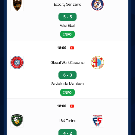
Ecocity Genzano
5 - 5
Feldi Eboli
INFO
18:00
Global Work Capurso
6 - 3
Saviatesta Mantova
INFO
18:00
L84 Torino
4 - 2