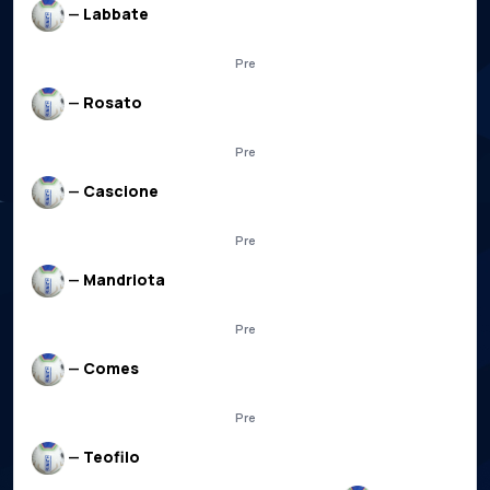
—
Labbate
Pre
—
Rosato
Pre
—
Cascione
Pre
—
Mandriota
Pre
—
Comes
Pre
—
Teofilo