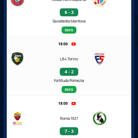
6 - 3
Saviatesta Mantova
INFO
18:00
L84 Torino
4 - 2
Fortitudo Pomezia
INFO
18:00
Roma 1927
7 - 3