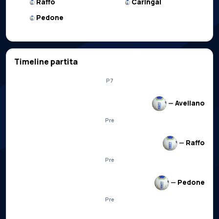
Raffo
Caringal
Pedone
Timeline partita
P7
—
Avellano
Pre
—
Raffo
Pre
—
Pedone
Pre