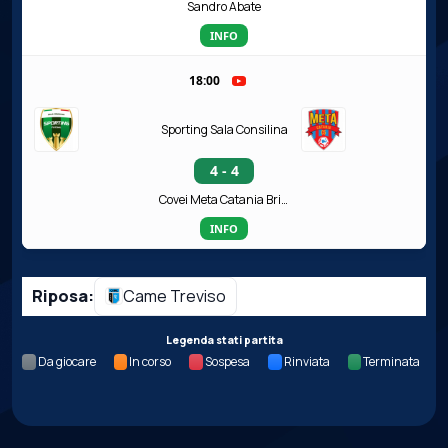
Sandro Abate
INFO
18:00
Sporting Sala Consilina
4 - 4
Covei Meta Catania Bricocity
INFO
Riposa:
Came Treviso
Legenda stati partita
Da giocare
In corso
Sospesa
Rinviata
Terminata