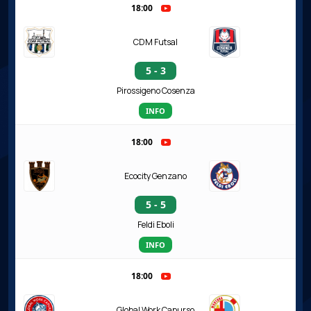
18:00
CDM Futsal
5 - 3
Pirossigeno Cosenza
INFO
18:00
Ecocity Genzano
5 - 5
Feldi Eboli
INFO
18:00
Global Work Capurso