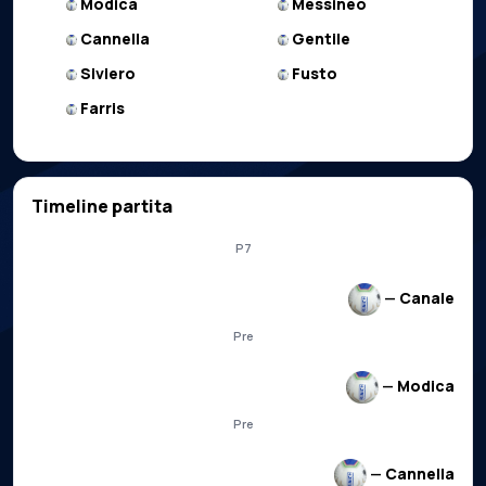
Modica
Messineo
Cannella
Gentile
Siviero
Fusto
Farris
Timeline partita
P7
—
Canale
Pre
—
Modica
Pre
—
Cannella