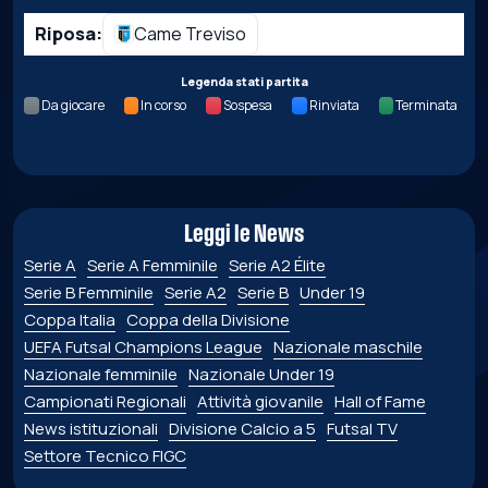
Riposa:
Came Treviso
Legenda stati partita
Da giocare
In corso
Sospesa
Rinviata
Terminata
Leggi le News
Serie A
Serie A Femminile
Serie A2 Élite
Serie B Femminile
Serie A2
Serie B
Under 19
Coppa Italia
Coppa della Divisione
UEFA Futsal Champions League
Nazionale maschile
Nazionale femminile
Nazionale Under 19
Campionati Regionali
Attività giovanile
Hall of Fame
News istituzionali
Divisione Calcio a 5
Futsal TV
Settore Tecnico FIGC