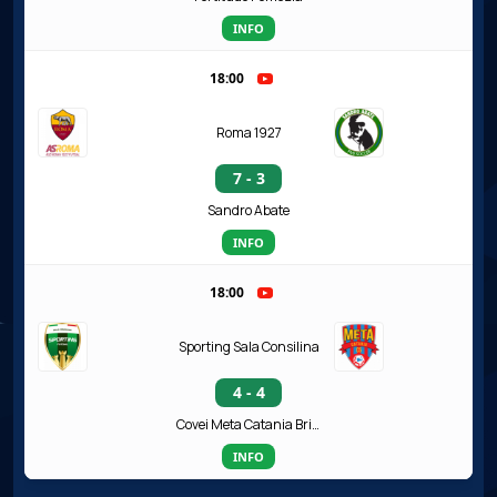
INFO
18:00
Roma 1927
7 - 3
Sandro Abate
INFO
18:00
Sporting Sala Consilina
4 - 4
Covei Meta Catania Bricocity
INFO