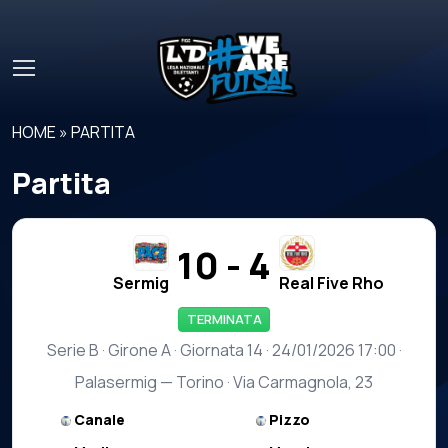
Skip to main content
HOME
»
PARTITA
Partita
10 - 4
Sermig
Real Five Rho
TERMINATA
Serie B · Girone A · Giornata 14 · 24/01/2026 17:00 ·
Palasermig — Torino · Via Carmagnola, 23
Canale
Pizzo