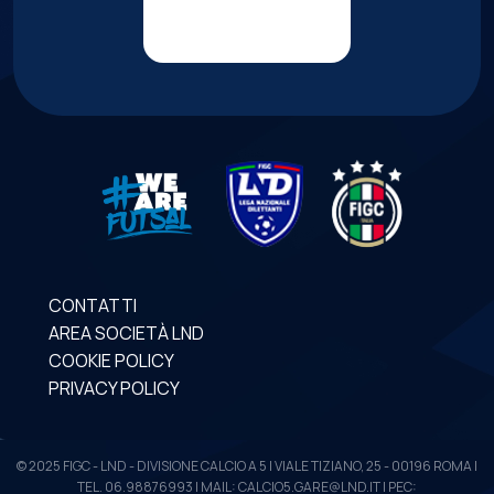
CONTATTI
AREA SOCIETÀ LND
COOKIE POLICY
PRIVACY POLICY
© 2025 FIGC - LND - DIVISIONE CALCIO A 5 | VIALE TIZIANO, 25 - 00196 ROMA |
TEL. 06.98876993 | MAIL: CALCIO5.GARE@LND.IT | PEC: