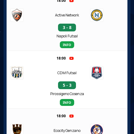
18:00
Active Network
3 - 8
Napoli Futsal
INFO
18:00
CDM Futsal
5 - 3
Pirossigeno Cosenza
INFO
18:00
Ecocity Genzano