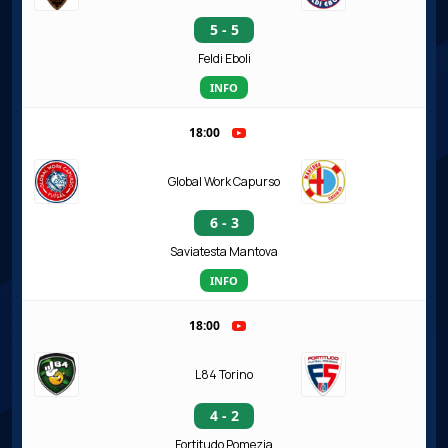
5 - 5
Feldi Eboli
INFO
18:00
Global Work Capurso
6 - 3
Saviatesta Mantova
INFO
18:00
L84 Torino
4 - 2
Fortitudo Pomezia