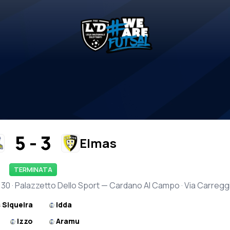
5 - 3
Elmas
TERMINATA
14:30 · Palazzetto Dello Sport — Cardano Al Campo · Via Carregg
 Siqueira
Idda
Izzo
Aramu