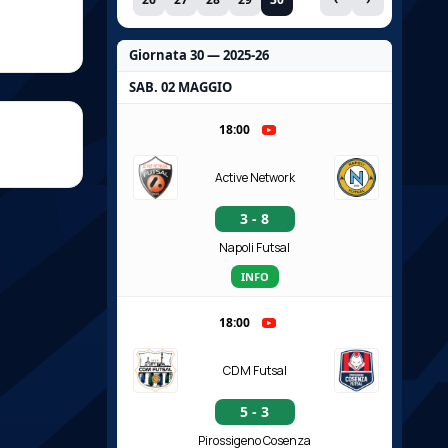
Giornata 30 — 2025-26
SAB. 02 MAGGIO
18:00
Active Network
3 - 8
Napoli Futsal
INFO
18:00
CDM Futsal
5 - 3
Pirossigeno Cosenza