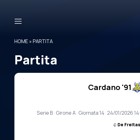
Skip to main content
HOME
»
PARTITA
Partita
Cardano '91
Serie B · Girone A · Giornata 14 · 24/01/2026 
De Freitas