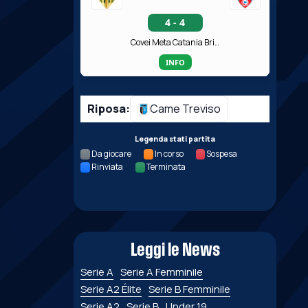
4 - 4
Covei Meta Catania Bricocity
INFO
Riposa:
Came Treviso
Legenda stati partita
Da giocare
In corso
Sospesa
Rinviata
Terminata
Leggi le News
Serie A
Serie A Femminile
Serie A2 Élite
Serie B Femminile
Serie A2
Serie B
Under 19