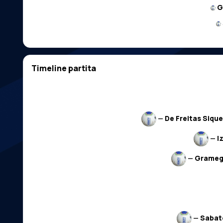
G
Timeline partita
—
De Freitas Sique
—
I
—
Grame
—
Sabate