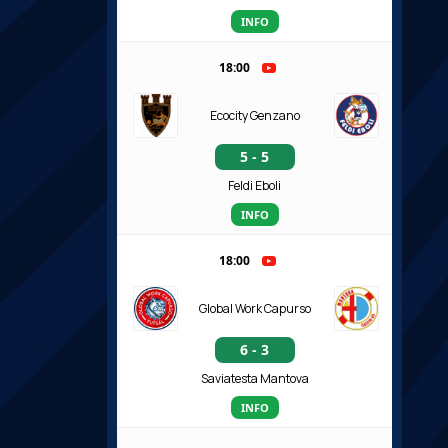
INFO
18:00
Ecocity Genzano
5 - 5
Feldi Eboli
INFO
18:00
Global Work Capurso
6 - 3
Saviatesta Mantova
INFO