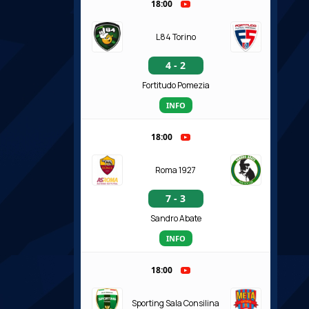
18:00
L84 Torino
4 - 2
Fortitudo Pomezia
INFO
18:00
Roma 1927
7 - 3
Sandro Abate
INFO
18:00
Sporting Sala Consilina