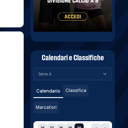
Calendari e Classifiche
Classifica
Calendario
Marcatori
26
27
28
29
30
‹
›