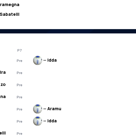
ramegna
Sabatelli
P7
—
Idda
Pre
ira
Pre
zzo
Pre
gna
Pre
—
Aramu
Pre
—
Idda
Pre
lli
Pre