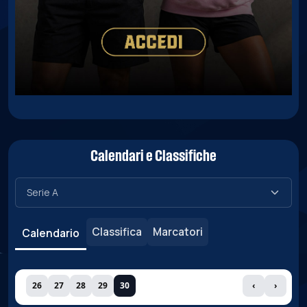
Calendari e Classifiche
Classifica
Marcatori
Calendario
26
27
28
29
30
‹
›