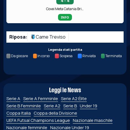
4 - 4
Covei Meta Catania Bricocity
INFO
Riposa:
Came Treviso
Legenda stati partita
Da giocare
In corso
Sospesa
Rinviata
Terminata
Leggi le News
Serie A
Serie A Femminile
Serie A2 Élite
Serie B Femminile
Serie A2
Serie B
Under 19
Coppa Italia
Coppa della Divisione
UEFA Futsal Champions League
Nazionale maschile
Nazionale femminile
Nazionale Under 19