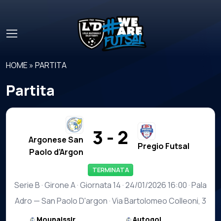
Skip to main content
HOME
»
PARTITA
Partita
3 - 2
Argonese San
Pregio Futsal
Paolo d’Argon
TERMINATA
Serie B · Girone A · Giornata 14 · 24/01/2026 16:00 · Pala
Adro — San Paolo D'argon · Via Bartolomeo Colleoni, 3
Mounaissir
Autogol