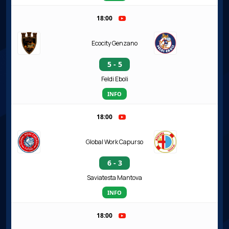
18:00
Ecocity Genzano
5 - 5
Feldi Eboli
INFO
18:00
Global Work Capurso
6 - 3
Saviatesta Mantova
INFO
18:00