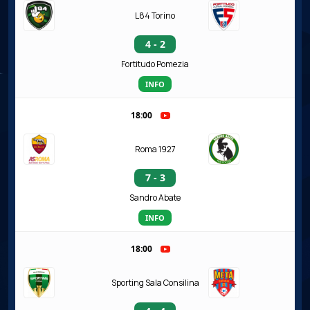
L84 Torino
4 - 2
Fortitudo Pomezia
INFO
18:00
Roma 1927
7 - 3
Sandro Abate
INFO
18:00
Sporting Sala Consilina