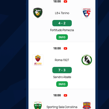
18:00
L84 Torino
4 - 2
Fortitudo Pomezia
INFO
18:00
Roma 1927
7 - 3
Sandro Abate
INFO
18:00
Sporting Sala Consilina