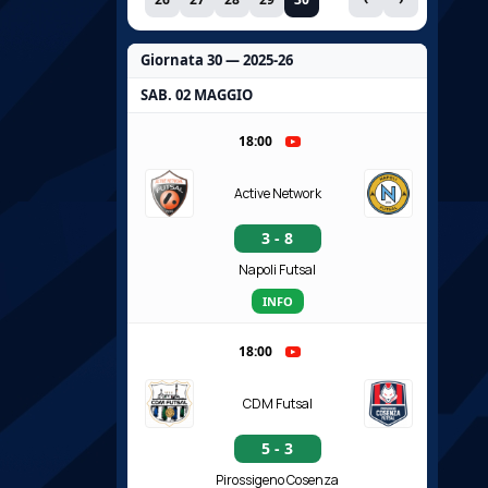
Giornata 30 — 2025-26
SAB. 02 MAGGIO
18:00
Active Network
3 - 8
Napoli Futsal
INFO
18:00
CDM Futsal
5 - 3
Pirossigeno Cosenza