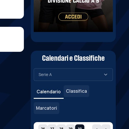
Calendari e Classifiche
Classifica
Calendario
Marcatori
26
27
28
29
30
‹
›