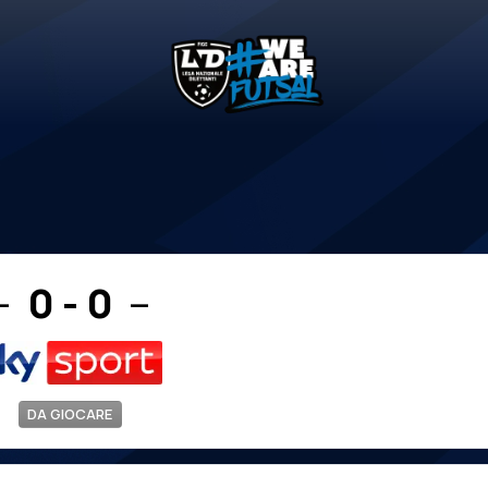
0 - 0
—
—
DA GIOCARE