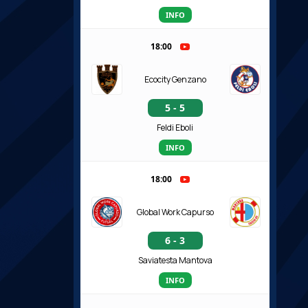
INFO
18:00
Ecocity Genzano
5 - 5
Feldi Eboli
INFO
18:00
Global Work Capurso
6 - 3
Saviatesta Mantova
INFO