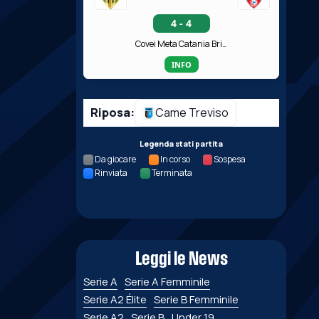
4 - 4
Covei Meta Catania Bricocity
INFO
Riposa:
Came Treviso
Legenda stati partita
Da giocare
In corso
Sospesa
Rinviata
Terminata
Leggi le News
Serie A
Serie A Femminile
Serie A2 Élite
Serie B Femminile
Serie A2
Serie B
Under 19