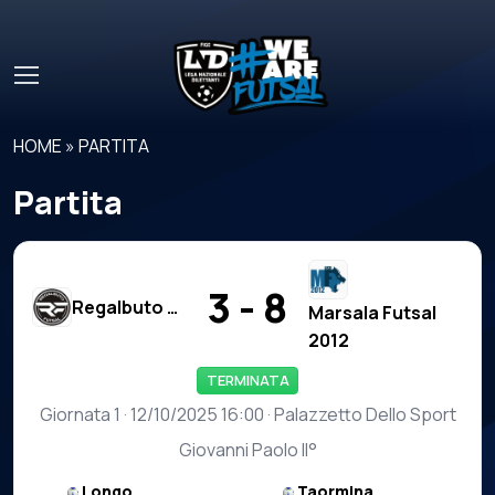
Skip to main content
HOME
»
PARTITA
Partita
3 - 8
Regalbuto Futsal
Marsala Futsal
2012
TERMINATA
Giornata 1 · 12/10/2025 16:00 · Palazzetto Dello Sport
Giovanni Paolo II°
Longo
Taormina