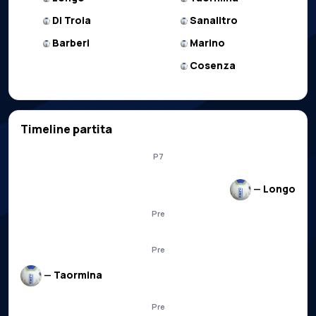
Di Troia
Sanalitro
Barberi
Marino
Cosenza
Timeline partita
P7
—
Longo
Pre
Pre
—
Taormina
Pre