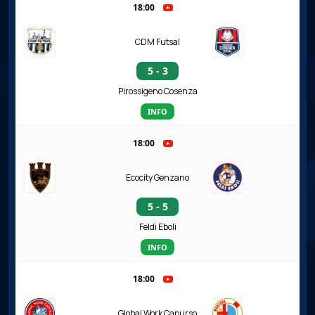
18:00
CDM Futsal
5 - 3
Pirossigeno Cosenza
INFO
18:00
Ecocity Genzano
5 - 5
Feldi Eboli
INFO
18:00
Global Work Capurso