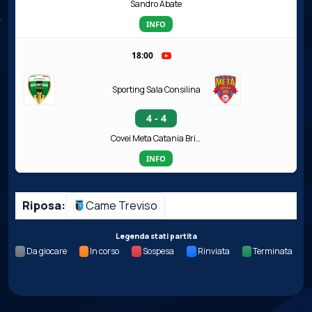
Sandro Abate
INFO
18:00
Sporting Sala Consilina
4 - 4
Covei Meta Catania Bricocity
INFO
Riposa:
Came Treviso
Legenda stati partita
Da giocare
In corso
Sospesa
Rinviata
Terminata