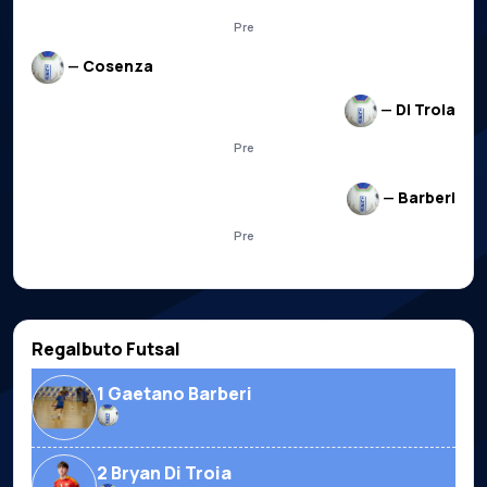
Pre
—
Cosenza
—
Di Troia
Pre
—
Barberi
Pre
Regalbuto Futsal
1 Gaetano Barberi
2 Bryan Di Troia