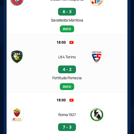
6 - 3
Saviatesta Mantova
INFO
18:00
L84 Torino
4 - 2
Fortitudo Pomezia
INFO
18:00
Roma 1927
7 - 3