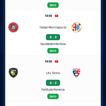
INFO
18:00
Global Work Capurso
6 - 3
Saviatesta Mantova
INFO
18:00
L84 Torino
4 - 2
Fortitudo Pomezia
INFO