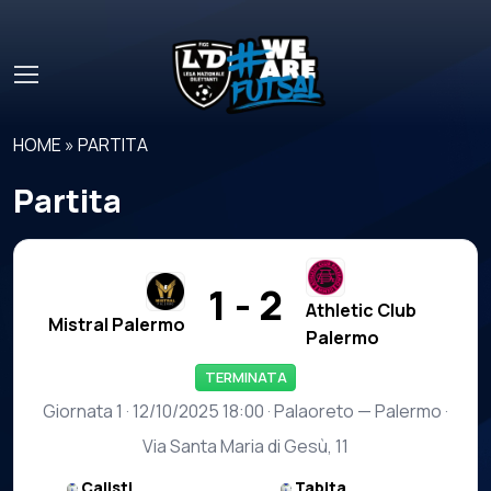
Skip to main content
HOME
»
PARTITA
Partita
1 - 2
Athletic Club
Mistral Palermo
Palermo
TERMINATA
Giornata 1 · 12/10/2025 18:00 · Palaoreto — Palermo ·
Via Santa Maria di Gesù, 11
Calisti
Tabita