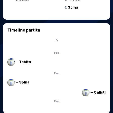
Spina
Timeline partita
P7
Pre
—
Tabita
Pre
—
Spina
—
Calisti
Pre