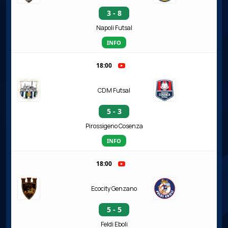
3 - 8
Napoli Futsal
INFO
18:00
CDM Futsal
5 - 3
Pirossigeno Cosenza
INFO
18:00
Ecocity Genzano
5 - 5
Feldi Eboli