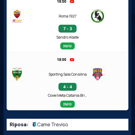
18:00
Roma 1927
7 - 3
Sandro Abate
INFO
18:00
Sporting Sala Consilina
4 - 4
Covei Meta Catania Bricocity
INFO
Riposa:
Came Treviso