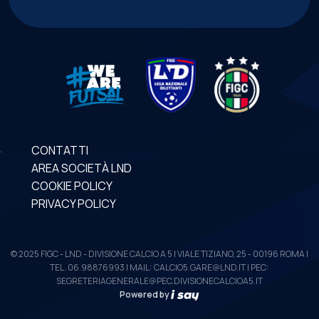
CONTATTI
AREA SOCIETÀ LND
COOKIE POLICY
PRIVACY POLICY
© 2025 FIGC - LND - DIVISIONE CALCIO A 5 | VIALE TIZIANO, 25 - 00196 ROMA |
TEL. 06.98876993 | MAIL: CALCIO5.GARE@LND.IT | PEC:
SEGRETERIAGENERALE@PEC.DIVISIONECALCIOA5.IT
Powered by