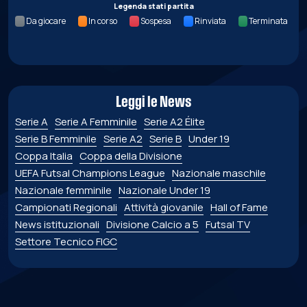
Legenda stati partita
Da giocare
In corso
Sospesa
Rinviata
Terminata
Leggi le News
Serie A
Serie A Femminile
Serie A2 Élite
Serie B Femminile
Serie A2
Serie B
Under 19
Coppa Italia
Coppa della Divisione
UEFA Futsal Champions League
Nazionale maschile
Nazionale femminile
Nazionale Under 19
Campionati Regionali
Attività giovanile
Hall of Fame
News istituzionali
Divisione Calcio a 5
Futsal TV
Settore Tecnico FIGC