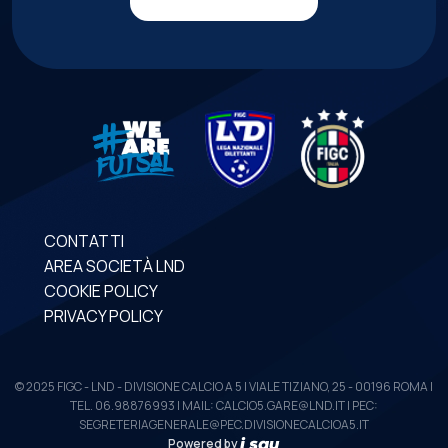
CONTATTI
AREA SOCIETÀ LND
COOKIE POLICY
PRIVACY POLICY
© 2025 FIGC - LND - DIVISIONE CALCIO A 5 | VIALE TIZIANO, 25 - 00196 ROMA |
TEL. 06.98876993 | MAIL: CALCIO5.GARE@LND.IT | PEC:
SEGRETERIAGENERALE@PEC.DIVISIONECALCIOA5.IT
Powered by