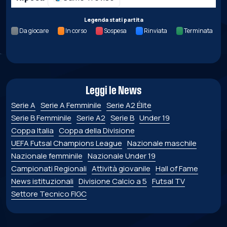
Legenda stati partita
Da giocare
In corso
Sospesa
Rinviata
Terminata
Leggi le News
Serie A
Serie A Femminile
Serie A2 Élite
Serie B Femminile
Serie A2
Serie B
Under 19
Coppa Italia
Coppa della Divisione
UEFA Futsal Champions League
Nazionale maschile
Nazionale femminile
Nazionale Under 19
Campionati Regionali
Attività giovanile
Hall of Fame
News istituzionali
Divisione Calcio a 5
Futsal TV
Settore Tecnico FIGC