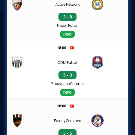
Active Network
3 - 8
Napoli Futsal
INFO
18:00
CDM Futsal
5 - 3
Pirossigeno Cosenza
INFO
18:00
Ecocity Genzano
5 - 5