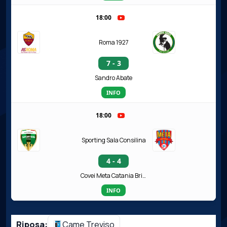
18:00
Roma 1927
7 - 3
Sandro Abate
INFO
18:00
Sporting Sala Consilina
4 - 4
Covei Meta Catania Bricocity
INFO
Riposa:
Came Treviso