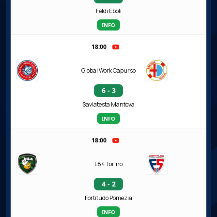
Feldi Eboli
INFO
18:00
Global Work Capurso
6 - 3
Saviatesta Mantova
INFO
18:00
L84 Torino
4 - 2
Fortitudo Pomezia
INFO