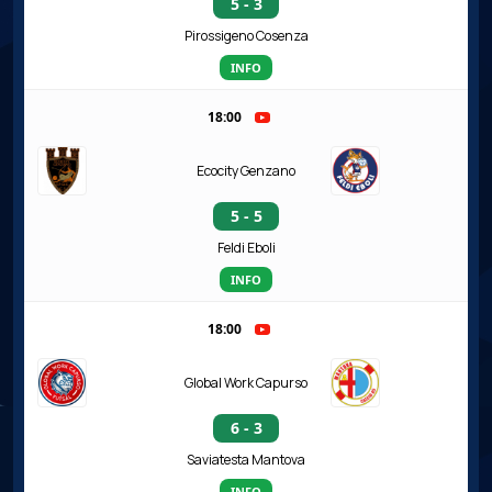
5 - 3
Pirossigeno Cosenza
INFO
18:00
Ecocity Genzano
5 - 5
Feldi Eboli
INFO
18:00
Global Work Capurso
6 - 3
Saviatesta Mantova
INFO