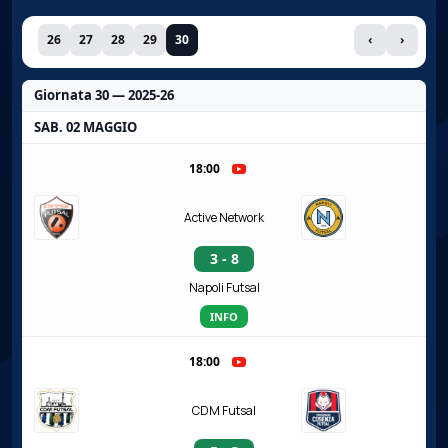
26
27
28
29
30
‹
›
Giornata 30 — 2025-26
SAB. 02 MAGGIO
18:00
Active Network
3 - 8
Napoli Futsal
INFO
18:00
CDM Futsal