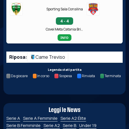
Sporting Sala Consilina
4 - 4
Covei Meta Catania Bricocity
INFO
Riposa:
Came Treviso
Legenda stati partita
Da giocare
In corso
Sospesa
Rinviata
Terminata
Leggi le News
Serie A
Serie A Femminile
Serie A2 Élite
Serie B Femminile
Serie A2
Serie B
Under 19