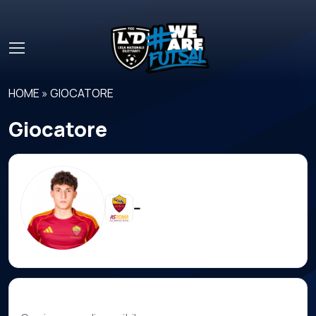
Skip to main content
HOME
»
GIOCATORE
Giocatore
--
Carriera