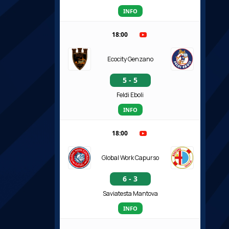
INFO
18:00
Ecocity Genzano
5 - 5
Feldi Eboli
INFO
18:00
Global Work Capurso
6 - 3
Saviatesta Mantova
INFO