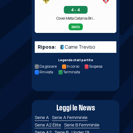
4 - 4
Covei Meta Catania Bricocity
INFO
Riposa:
Came Treviso
Legenda stati partita
Da giocare
In corso
Sospesa
Rinviata
Terminata
Leggi le News
Serie A
Serie A Femminile
Serie A2 Élite
Serie B Femminile
Serie A2
Serie B
Under 19