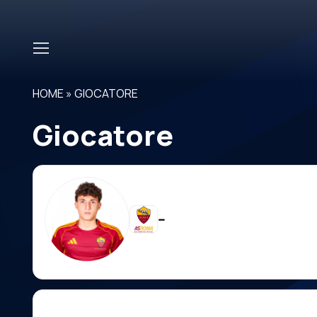
Skip to main content
HOME
»
GIOCATORE
Giocatore
--
Carriera