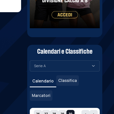
Calendari e Classifiche
Classifica
Calendario
Marcatori
26
27
28
29
30
‹
›