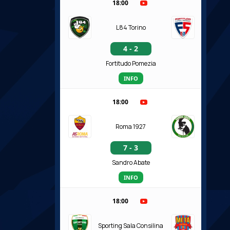
18:00
L84 Torino
4 - 2
Fortitudo Pomezia
INFO
18:00
Roma 1927
7 - 3
Sandro Abate
INFO
18:00
Sporting Sala Consilina