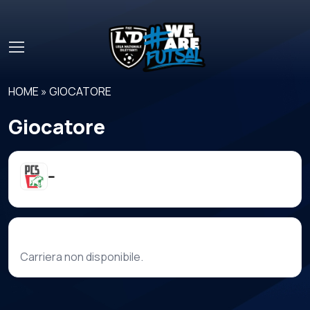
Skip to main content
HOME
»
GIOCATORE
Giocatore
--
Carriera
Carriera non disponibile.