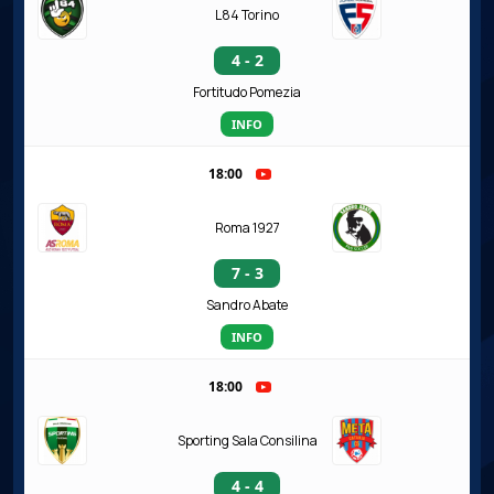
L84 Torino
4 - 2
Fortitudo Pomezia
INFO
18:00
Roma 1927
7 - 3
Sandro Abate
INFO
18:00
Sporting Sala Consilina
4 - 4