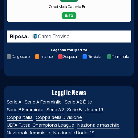
Covei Meta Catania Bricocity
INFO
Riposa:
Came Treviso
Legenda stati partita
Da giocare
In corso
Sospesa
Rinviata
Terminata
Leggi le News
Serie A
Serie A Femminile
Serie A2 Élite
Serie B Femminile
Serie A2
Serie B
Under 19
Coppa Italia
Coppa della Divisione
UEFA Futsal Champions League
Nazionale maschile
Nazionale femminile
Nazionale Under 19