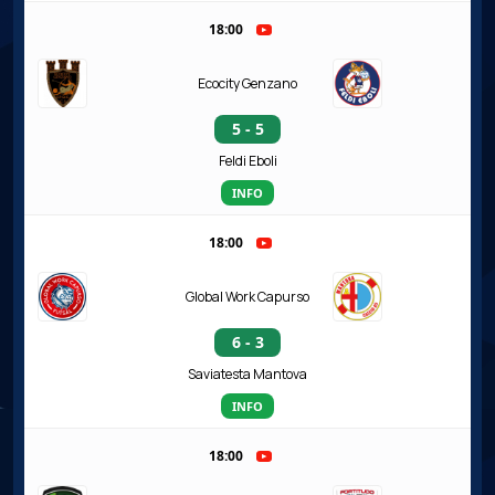
18:00
Ecocity Genzano
5 - 5
Feldi Eboli
INFO
18:00
Global Work Capurso
6 - 3
Saviatesta Mantova
INFO
18:00