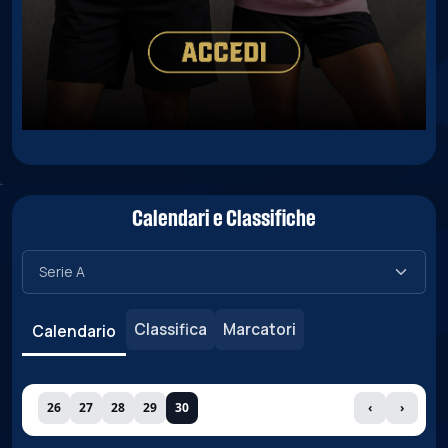
Calendari e Classifiche
Classifica
Marcatori
Calendario
26
27
28
29
30
‹
›