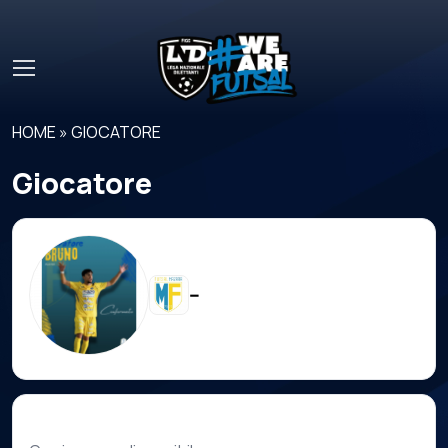
Skip to main content
HOME
»
GIOCATORE
Giocatore
--
Carriera