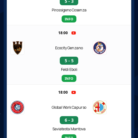
5 - 3
Pirossigeno Cosenza
INFO
18:00
Ecocity Genzano
5 - 5
Feldi Eboli
INFO
18:00
Global Work Capurso
6 - 3
Saviatesta Mantova
INFO