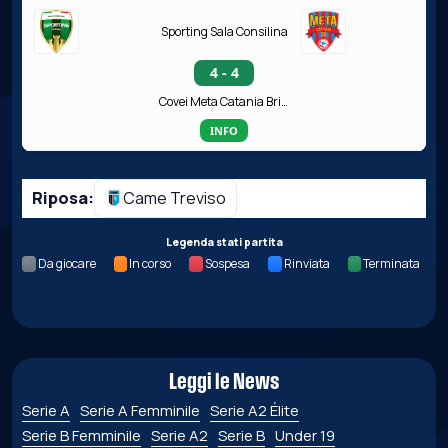
Sporting Sala Consilina
4 - 4
Covei Meta Catania Bricocity
INFO
Riposa:
Came Treviso
Legenda stati partita
Da giocare
In corso
Sospesa
Rinviata
Terminata
Leggi le News
Serie A
Serie A Femminile
Serie A2 Élite
Serie B Femminile
Serie A2
Serie B
Under 19