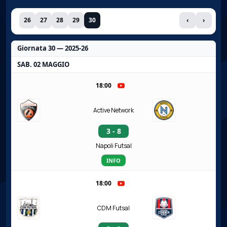
26
27
28
29
30
‹
›
Giornata 30 — 2025-26
SAB. 02 MAGGIO
18:00
Active Network
3 - 8
Napoli Futsal
INFO
18:00
CDM Futsal