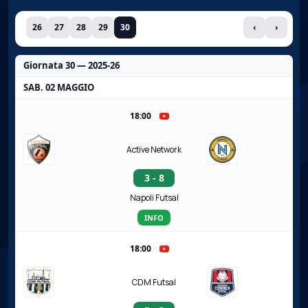
26
27
28
29
30
‹
›
Giornata 30 — 2025-26
SAB. 02 MAGGIO
18:00
Active Network
3 - 8
Napoli Futsal
INFO
18:00
CDM Futsal