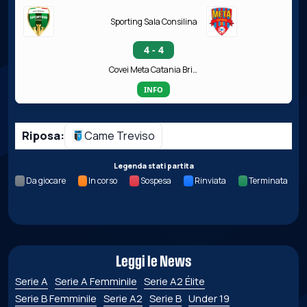
Sporting Sala Consilina
4 - 4
Covei Meta Catania Bricocity
INFO
Riposa:
Came Treviso
Legenda stati partita
Da giocare
In corso
Sospesa
Rinviata
Terminata
Leggi le News
Serie A
Serie A Femminile
Serie A2 Élite
Serie B Femminile
Serie A2
Serie B
Under 19