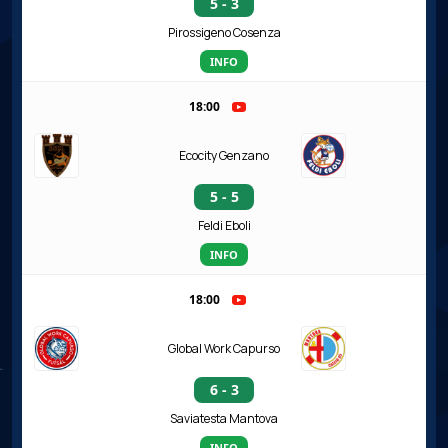
5 - 3
Pirossigeno Cosenza
INFO
18:00
Ecocity Genzano
5 - 5
Feldi Eboli
INFO
18:00
Global Work Capurso
6 - 3
Saviatesta Mantova
INFO