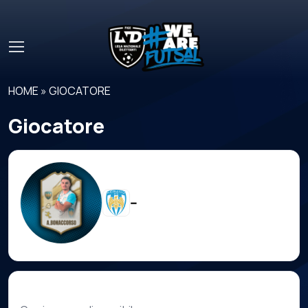
Skip to main content
HOME
»
GIOCATORE
Giocatore
--
Carriera