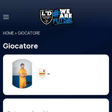
Skip to main content
HOME
»
GIOCATORE
Giocatore
--
Carriera