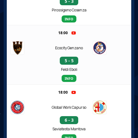
5 - 3
Pirossigeno Cosenza
INFO
18:00
Ecocity Genzano
5 - 5
Feldi Eboli
INFO
18:00
Global Work Capurso
6 - 3
Saviatesta Mantova
INFO