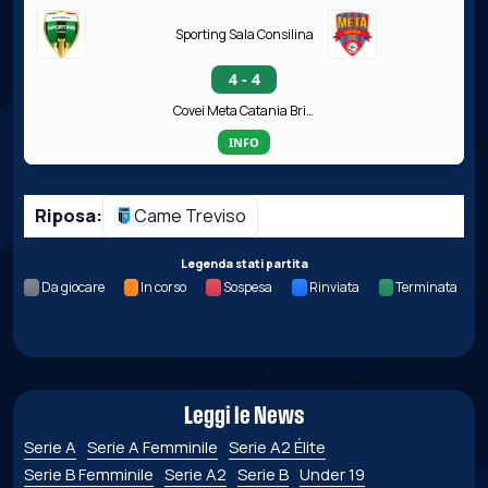
Sporting Sala Consilina
4 - 4
Covei Meta Catania Bricocity
INFO
Riposa:
Came Treviso
Legenda stati partita
Da giocare
In corso
Sospesa
Rinviata
Terminata
Leggi le News
Serie A
Serie A Femminile
Serie A2 Élite
Serie B Femminile
Serie A2
Serie B
Under 19