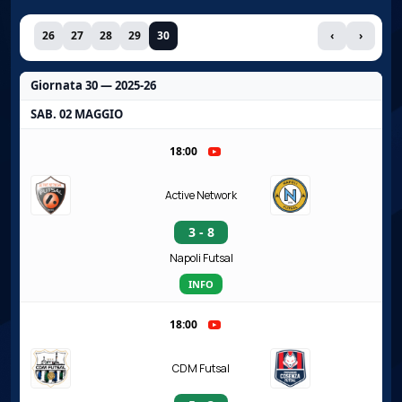
26
27
28
29
30
‹
›
Giornata 30 — 2025-26
SAB. 02 MAGGIO
18:00
Active Network
3 - 8
Napoli Futsal
INFO
18:00
CDM Futsal